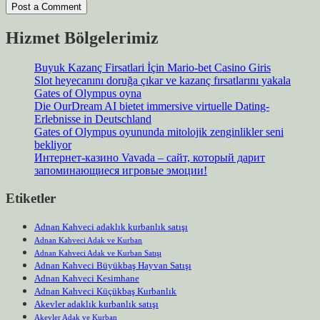
Hizmet Bölgelerimiz
Buyuk Kazanç Firsatlari İçin Mario-bet Casino Giris
Slot heyecanını doruğa çıkar ve kazanç fırsatlarını yakala
Gates of Olympus oyna
Die OurDream AI bietet immersive virtuelle Dating-
Erlebnisse in Deutschland
Gates of Olympus oyununda mitolojik zenginlikler seni
bekliyor
Интернет-казино Vavada – сайт, который дарит
запоминающиеся игровые эмоции!
Etiketler
Adnan Kahveci adaklık kurbanlık satışı
Adnan Kahveci Adak ve Kurban
Adnan Kahveci Adak ve Kurban Satışı
Adnan Kahveci Büyükbaş Hayvan Satışı
Adnan Kahveci Kesimhane
Adnan Kahveci Küçükbaş Kurbanlık
Akevler adaklık kurbanlık satışı
Akevler Adak ve Kurban