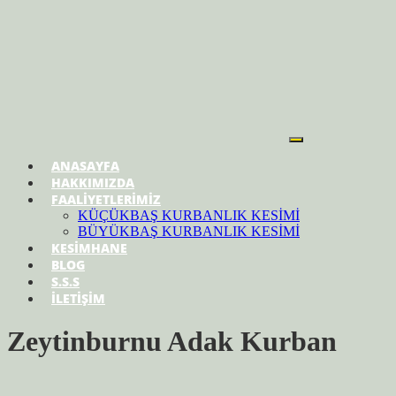
ANASAYFA
HAKKIMIZDA
FAALİYETLERİMİZ
KÜÇÜKBAŞ KURBANLIK KESİMİ
BÜYÜKBAŞ KURBANLIK KESİMİ
KESİMHANE
BLOG
S.S.S
İLETİŞİM
Zeytinburnu Adak Kurban