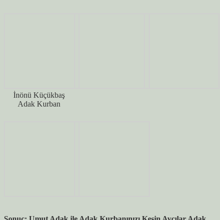
İnönü Küçükbaş
Adak Kurban
Sonuç: Umut Adak ile Adak Kurbanınızı Kesin Avcılar Adak