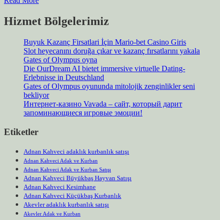
Read More
Hizmet Bölgelerimiz
Buyuk Kazanç Firsatlari İçin Mario-bet Casino Giris
Slot heyecanını doruğa çıkar ve kazanç fırsatlarını yakala
Gates of Olympus oyna
Die OurDream AI bietet immersive virtuelle Dating-
Erlebnisse in Deutschland
Gates of Olympus oyununda mitolojik zenginlikler seni
bekliyor
Интернет-казино Vavada – сайт, который дарит
запоминающиеся игровые эмоции!
Etiketler
Adnan Kahveci adaklık kurbanlık satışı
Adnan Kahveci Adak ve Kurban
Adnan Kahveci Adak ve Kurban Satışı
Adnan Kahveci Büyükbaş Hayvan Satışı
Adnan Kahveci Kesimhane
Adnan Kahveci Küçükbaş Kurbanlık
Akevler adaklık kurbanlık satışı
Akevler Adak ve Kurban