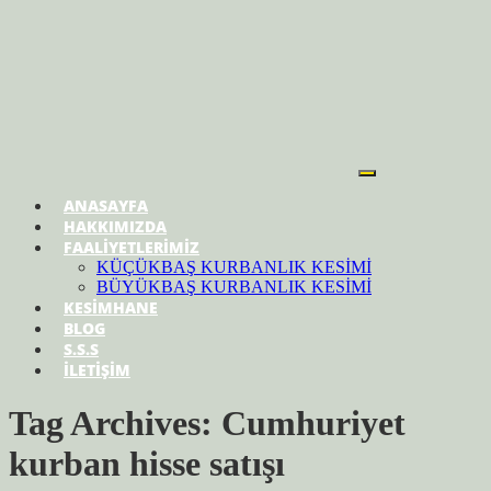
ANASAYFA
HAKKIMIZDA
FAALİYETLERİMİZ
KÜÇÜKBAŞ KURBANLIK KESİMİ
BÜYÜKBAŞ KURBANLIK KESİMİ
KESİMHANE
BLOG
S.S.S
İLETİŞİM
Tag Archives: Cumhuriyet
kurban hisse satışı