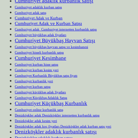
Cumhuriyet adaklık kurbanlık satışı
Cumhuriyet adaklık kurban satışı
Cumhuriyet adak satış
Cumhuriyet Adak ve Kurban
Cumhuriyet Adak ve Kurban Satışı
Cumhuriyet adak Cumhuriyet internetten kurbanlık satışı
Cumhuriyet büyükbaş adak fiyatları
Cumhuriyet Büyükbaş Hayvan Satışı
Cumhuriyet büyükbaş hayvan satışı ve kesimhanesi
Cumhuriyet hisseli kurbanlık satışı
Cumhuriyet Kesimhane
Cumhuriyet kurban hisse satışı
Cumhuriyet kurban kesim yeri
Cumhuriyet Kurbanlık Büyükbaş satış fiyatı
Cumhuriyet kurbanlık yeri
Cumhuriyet kurban satışı
Cumhuriyet küçükbaş adak fiyatları
Cumhuriyet Küçükbaş Adaklık Satışı
Cumhuriyet Küçükbaş Kurbanlık
Cumhuriyet online kurbanlık satış
Denizköşkler adak Denizköşkler internetten kurbanlık satışı
Denizköşkler adak kesim yeri
Denizköşkler adak koç fiyatları Denizköşkler adak kurban satış yeri
Denizköşkler adaklık kurbanlık satışı
Denizköşkler adaklık kurban satışı