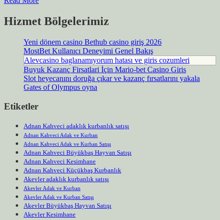
Read More
Hizmet Bölgelerimiz
Yeni dönem casino Bethub casino giriş 2026
MostBet Kullanıcı Deneyimi Genel Bakış
Alevcasino baglanamıyorum hatası ve giris cozumleri
Buyuk Kazanç Firsatlari İçin Mario-bet Casino Giris
Slot heyecanını doruğa çıkar ve kazanç fırsatlarını yakala
Gates of Olympus oyna
Etiketler
Adnan Kahveci adaklık kurbanlık satışı
Adnan Kahveci Adak ve Kurban
Adnan Kahveci Adak ve Kurban Satışı
Adnan Kahveci Büyükbaş Hayvan Satışı
Adnan Kahveci Kesimhane
Adnan Kahveci Küçükbaş Kurbanlık
Akevler adaklık kurbanlık satışı
Akevler Adak ve Kurban
Akevler Adak ve Kurban Satışı
Akevler Büyükbaş Hayvan Satışı
Akevler Kesimhane