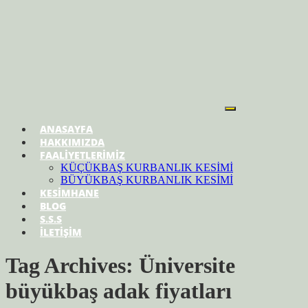
ANASAYFA
HAKKIMIZDA
FAALİYETLERİMİZ
KÜÇÜKBAŞ KURBANLIK KESİMİ
BÜYÜKBAŞ KURBANLIK KESİMİ
KESİMHANE
BLOG
S.S.S
İLETİŞİM
Tag Archives: Üniversite
büyükbaş adak fiyatları