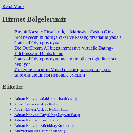
Read More
Hizmet Bölgelerimiz
Buyuk Kazanç Firsatlari İçin Mario-bet Casino Giris
Slot heyecanını doruğa çıkar ve kazanç fırsatlarını yakala
Gates of Olympus oyna
Die OurDream AI bietet immersive virtuelle Dating-
Erlebnisse in Deutschland
Gates of Olympus oyununda mitolojik zenginlikler seni
bekliyor
Интернет-казино Vavada – сайт, который дарит
запоминающиеся игровые эмоции!
Etiketler
Adnan Kahveci adaklık kurbanlık satışı
Adnan Kahveci Adak ve Kurban
Adnan Kahveci Adak ve Kurban Satışı
Adnan Kahveci Büyükbaş Hayvan Satışı
Adnan Kahveci Kesimhane
Adnan Kahveci Küçükbaş Kurbanlık
Akevler adaklık kurbanlık satışı