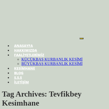
ANASAYFA
HAKKIMIZDA
FAALİYETLERİMİZ
KÜÇÜKBAŞ KURBANLIK KESİMİ
BÜYÜKBAŞ KURBANLIK KESİMİ
KESİMHANE
BLOG
S.S.S
İLETİŞİM
Tag Archives: Tevfikbey
Kesimhane