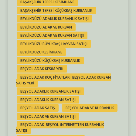
BAŞAKŞEHIR TEPESI KESIMHANE
BAŞAKŞEHIR TEPESI KÜÇÜKBAŞ KURBANLIK
BEYLIKDÜZÜ ADAKLIK KURBANLIK SATIŞI
BEYLIKDÜZÜ ADAK VE KURBAN
BEYLIKDÜZÜ ADAK VE KURBAN SATIŞI
BEYLIKDÜZÜ BÜYÜKBAŞ HAYVAN SATIŞI
BEYLIKDÜZÜ KESIMHANE
BEYLIKDÜZÜ KÜÇÜKBAŞ KURBANLIK
BEŞYOL ADAK KESIM YERI
BEŞYOL ADAK KOÇ FIYATLARI BEŞYOL ADAK KURBAN
SATIŞ YERI
BEŞYOL ADAKLIK KURBANLIK SATIŞI
BEŞYOL ADAKLIK KURBAN SATIŞI
BEŞYOL ADAK SATIŞ
BEŞYOL ADAK VE KURBANLIK
BEŞYOL ADAK VE KURBAN SATIŞI
BEŞYOL ADAK BEŞYOL INTERNETTEN KURBANLIK
SATIŞI