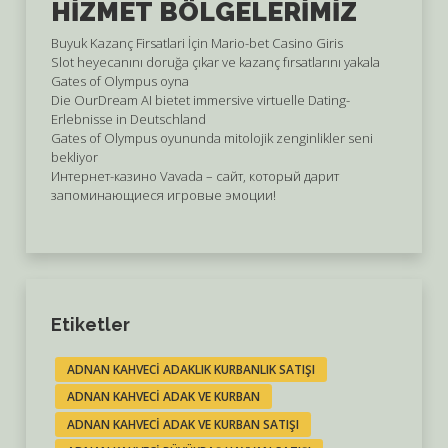
HIZMET BÖLGELERIMIZ
Buyuk Kazanç Firsatlari İçin Mario-bet Casino Giris
Slot heyecanını doruğa çıkar ve kazanç fırsatlarını yakala
Gates of Olympus oyna
Die OurDream AI bietet immersive virtuelle Dating-
Erlebnisse in Deutschland
Gates of Olympus oyununda mitolojik zenginlikler seni
bekliyor
Интернет-казино Vavada – сайт, который дарит
запоминающиеся игровые эмоции!
Etiketler
ADNAN KAHVECI ADAKLIK KURBANLIK SATIŞI
ADNAN KAHVECI ADAK VE KURBAN
ADNAN KAHVECI ADAK VE KURBAN SATIŞI