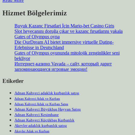
Read More
Hizmet Bölgelerimiz
Buyuk Kazanç Firsatlari İçin Mario-bet Casino Giris
Slot heyecanını doruğa çıkar ve kazanç fırsatlarını yakala
Gates of Olympus oyna
Die OurDream AI bietet immersive virtuelle Dating-
Erlebnisse in Deutschland
Gates of Olympus oyununda mitolojik zenginlikler seni
bekliyor
Интернет-казино Vavada – сайт, который дарит
запоминающиеся игровые эмоции!
Etiketler
Adnan Kahveci adaklık kurbanlık satışı
Adnan Kahveci Adak ve Kurban
Adnan Kahveci Adak ve Kurban Satışı
Adnan Kahveci Büyükbaş Hayvan Satışı
Adnan Kahveci Kesimhane
Adnan Kahveci Küçükbaş Kurbanlık
Akevler adaklık kurbanlık satışı
Akevler Adak ve Kurban