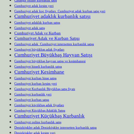
Cihangir online kurbanlık satış
Cumhuriyet adak kesim yeri
Cumhuriyet adak koç fiyatları Cumhuriyet adak kurban satış yeri
Cumhuriyet adaklık kurbanlık satışı
Cumhuriyet adaklık kurban satışı
Cumhuriyet adak satış
Cumhuriyet Adak ve Kurban
Cumhuriyet Adak ve Kurban Satışı
Cumhuriyet adak Cumhuriyet internetten kurbanlık satışı
Cumhuriyet büyükbaş adak fiyatları
Cumhuriyet Büyükbaş Hayvan Satışı
Cumhuriyet büyükbaş hayvan satışı ve kesimhanesi
Cumhuriyet hisseli kurbanlık satışı
Cumhuriyet Kesimhane
Cumhuriyet kurban hisse satışı
Cumhuriyet kurban kesim yeri
Cumhuriyet Kurbanlık Büyükbaş satış fiyatı
Cumhuriyet kurbanlık yeri
Cumhuriyet kurban satışı
Cumhuriyet küçükbaş adak fiyatları
Cumhuriyet Küçükbaş Adaklık Satışı
Cumhuriyet Küçükbaş Kurbanlık
Cumhuriyet online kurbanlık satış
Denizköşkler adak Denizköşkler internetten kurbanlık satışı
Denizköşkler adak kesim yeri