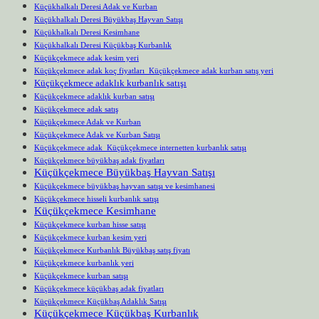
Küçükhalkalı Deresi Adak ve Kurban
Küçükhalkalı Deresi Büyükbaş Hayvan Satışı
Küçükhalkalı Deresi Kesimhane
Küçükhalkalı Deresi Küçükbaş Kurbanlık
Küçükçekmece adak kesim yeri
Küçükçekmece adak koç fiyatları Küçükçekmece adak kurban satış yeri
Küçükçekmece adaklık kurbanlık satışı
Küçükçekmece adaklık kurban satışı
Küçükçekmece adak satış
Küçükçekmece Adak ve Kurban
Küçükçekmece Adak ve Kurban Satışı
Küçükçekmece adak Küçükçekmece internetten kurbanlık satışı
Küçükçekmece büyükbaş adak fiyatları
Küçükçekmece Büyükbaş Hayvan Satışı
Küçükçekmece büyükbaş hayvan satışı ve kesimhanesi
Küçükçekmece hisseli kurbanlık satışı
Küçükçekmece Kesimhane
Küçükçekmece kurban hisse satışı
Küçükçekmece kurban kesim yeri
Küçükçekmece Kurbanlık Büyükbaş satış fiyatı
Küçükçekmece kurbanlık yeri
Küçükçekmece kurban satışı
Küçükçekmece küçükbaş adak fiyatları
Küçükçekmece Küçükbaş Adaklık Satışı
Küçükçekmece Küçükbaş Kurbanlık