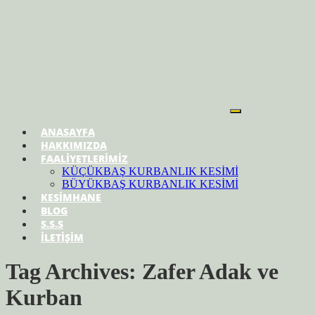
ANASAYFA
HAKKIMIZDA
FAALİYETLERİMİZ
KÜÇÜKBAŞ KURBANLIK KESİMİ
BÜYÜKBAŞ KURBANLIK KESİMİ
KESİMHANE
BLOG
S.S.S
İLETİŞİM
Tag Archives: Zafer Adak ve
Kurban