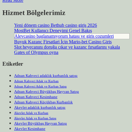
Read More
Hizmet Bölgelerimiz
Yeni dönem casino Bethub casino giriş 2026
MostBet Kullanıcı Deneyimi Genel Bakış
Alevcasino baglanamıyorum hatası ve giris cozumleri
Buyuk Kazanç Firsatlari İçin Mario-bet Casino Giris
Slot heyecanını doruğa çıkar ve kazanç fırsatlarını yakala
Gates of Olympus oyna
Etiketler
Adnan Kahveci adaklık kurbanlık satışı
Adnan Kahveci Adak ve Kurban
Adnan Kahveci Adak ve Kurban Satışı
Adnan Kahveci Büyükbaş Hayvan Satışı
Adnan Kahveci Kesimhane
Adnan Kahveci Küçükbaş Kurbanlık
Akevler adaklık kurbanlık satışı
Akevler Adak ve Kurban
Akevler Adak ve Kurban Satışı
Akevler Büyükbaş Hayvan Satışı
Akevler Kesimhane