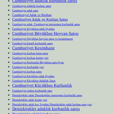
Cumhuriyet adaklık kurbanlık satışı
Cumhuriyet adaklık kurban satışı
Cumhuriyet adak satış
Cumhuriyet Adak ve Kurban
Cumhuriyet Adak ve Kurban Satışı
Cumhuriyet adak Cumhuriyet internetten kurbanlık satışı
Cumhuriyet büyükbaş adak fiyatları
Cumhuriyet Büyükbaş Hayvan Satışı
Cumhuriyet büyükbaş hayvan satışı ve kesimhanesi
Cumhuriyet hisseli kurbanlık satışı
Cumhuriyet Kesimhane
Cumhuriyet kurban hisse satışı
Cumhuriyet kurban kesim yeri
Cumhuriyet Kurbanlık Büyükbaş satış fiyatı
Cumhuriyet kurbanlık yeri
Cumhuriyet kurban satışı
Cumhuriyet küçükbaş adak fiyatları
Cumhuriyet Küçükbaş Adaklık Satışı
Cumhuriyet Küçükbaş Kurbanlık
Cumhuriyet online kurbanlık satış
Denizköşkler adak Denizköşkler internetten kurbanlık satışı
Denizköşkler adak kesim yeri
Denizköşkler adak koç fiyatları Denizköşkler adak kurban satış yeri
Denizköşkler adaklık kurbanlık satışı
Denizköşkler adaklık kurban satışı