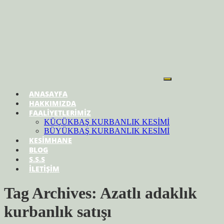
ANASAYFA
HAKKIMIZDA
FAALİYETLERİMİZ
KÜÇÜKBAŞ KURBANLIK KESİMİ
BÜYÜKBAŞ KURBANLIK KESİMİ
KESİMHANE
BLOG
S.S.S
İLETİŞİM
Tag Archives: Azatlı adaklık
kurbanlık satışı