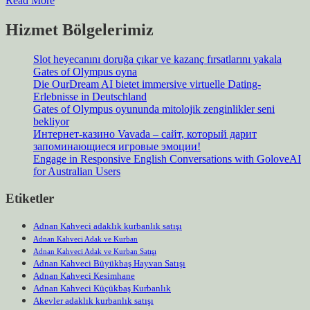
Read More
Hizmet Bölgelerimiz
Slot heyecanını doruğa çıkar ve kazanç fırsatlarını yakala
Gates of Olympus oyna
Die OurDream AI bietet immersive virtuelle Dating-
Erlebnisse in Deutschland
Gates of Olympus oyununda mitolojik zenginlikler seni
bekliyor
Интернет-казино Vavada – сайт, который дарит
запоминающиеся игровые эмоции!
Engage in Responsive English Conversations with GoloveAI
for Australian Users
Etiketler
Adnan Kahveci adaklık kurbanlık satışı
Adnan Kahveci Adak ve Kurban
Adnan Kahveci Adak ve Kurban Satışı
Adnan Kahveci Büyükbaş Hayvan Satışı
Adnan Kahveci Kesimhane
Adnan Kahveci Küçükbaş Kurbanlık
Akevler adaklık kurbanlık satışı