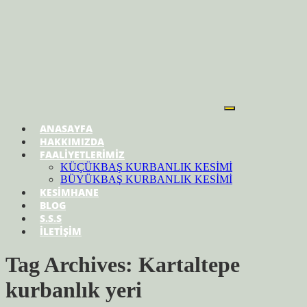
ANASAYFA
HAKKIMIZDA
FAALİYETLERİMİZ
KÜÇÜKBAŞ KURBANLIK KESİMİ
BÜYÜKBAŞ KURBANLIK KESİMİ
KESİMHANE
BLOG
S.S.S
İLETİŞİM
Tag Archives: Kartaltepe
kurbanlık yeri