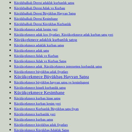
Küçükhalkalı Deresi adaklık kurbanlık satışı
Küçükhalkalı Deresi Adak ve Kurban
Küçükhalkalı Deresi Büyükbaş Hayvan Satışı
Küçükhalkalı Deresi Kesimhane
Küçükhalkalı Deresi Küçükbaş Kurbanlık
Küçükçekmece adak kesim yeri
Küçükçekmece adak koç fiyatları Küçükçekmece adak kurban satış yeri
Küçükçekmece adaklık kurbanlık satışı
Küçükçekmece adaklık kurban satışı
Küçükçekmece adak satış
Küçükçekmece Adak ve Kurban
Küçükçekmece Adak ve Kurban Satışı
Küçükçekmece adak Küçükçekmece internetten kurbanlık satışı
Küçükçekmece büyükbaş adak fiyatları
Küçükçekmece Büyükbaş Hayvan Satışı
Küçükçekmece büyükbaş hayvan satışı ve kesimhanesi
Küçükçekmece hisseli kurbanlık satışı
Küçükçekmece Kesimhane
Küçükçekmece kurban hisse satışı
Küçükçekmece kurban kesim yeri
Küçükçekmece Kurbanlık Büyükbaş satış fiyatı
Küçükçekmece kurbanlık yeri
Küçükçekmece kurban satışı
Küçükçekmece küçükbaş adak fiyatları
Küçükçekmece Küçükbaş Adaklık Satışı