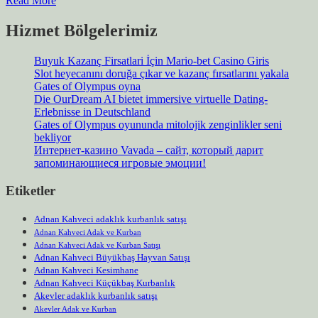
Read More
Hizmet Bölgelerimiz
Buyuk Kazanç Firsatlari İçin Mario-bet Casino Giris
Slot heyecanını doruğa çıkar ve kazanç fırsatlarını yakala
Gates of Olympus oyna
Die OurDream AI bietet immersive virtuelle Dating-
Erlebnisse in Deutschland
Gates of Olympus oyununda mitolojik zenginlikler seni
bekliyor
Интернет-казино Vavada – сайт, который дарит
запоминающиеся игровые эмоции!
Etiketler
Adnan Kahveci adaklık kurbanlık satışı
Adnan Kahveci Adak ve Kurban
Adnan Kahveci Adak ve Kurban Satışı
Adnan Kahveci Büyükbaş Hayvan Satışı
Adnan Kahveci Kesimhane
Adnan Kahveci Küçükbaş Kurbanlık
Akevler adaklık kurbanlık satışı
Akevler Adak ve Kurban