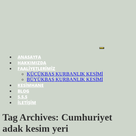
ANASAYFA
HAKKIMIZDA
FAALİYETLERİMİZ
KÜÇÜKBAŞ KURBANLIK KESİMİ
BÜYÜKBAŞ KURBANLIK KESİMİ
KESİMHANE
BLOG
S.S.S
İLETİŞİM
Tag Archives: Cumhuriyet
adak kesim yeri