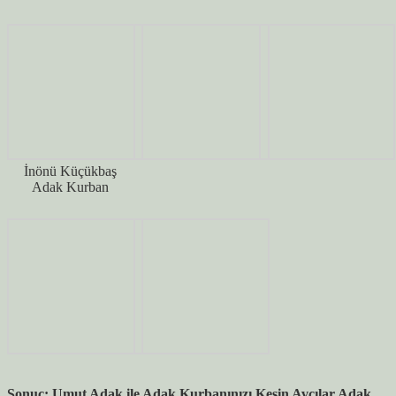
İnönü Küçükbaş
Adak Kurban
Sonuç: Umut Adak ile Adak Kurbanınızı Kesin Avcılar Adak