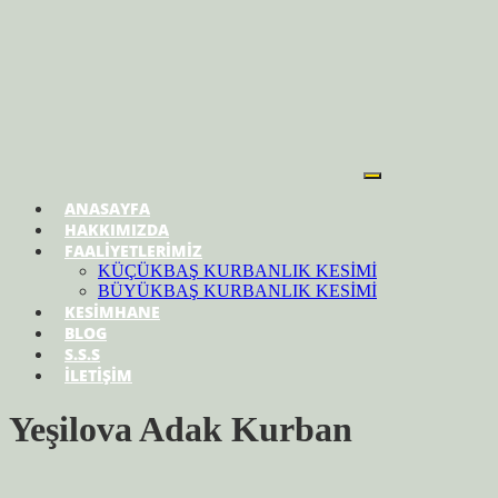
ANASAYFA
HAKKIMIZDA
FAALİYETLERİMİZ
KÜÇÜKBAŞ KURBANLIK KESİMİ
BÜYÜKBAŞ KURBANLIK KESİMİ
KESİMHANE
BLOG
S.S.S
İLETİŞİM
Yeşilova Adak Kurban