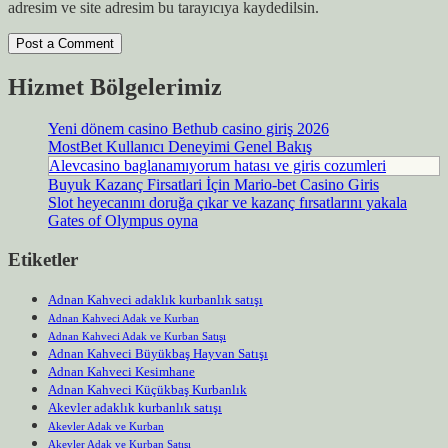
adresim ve site adresim bu tarayıcıya kaydedilsin.
Hizmet Bölgelerimiz
Yeni dönem casino Bethub casino giriş 2026
MostBet Kullanıcı Deneyimi Genel Bakış
Alevcasino baglanamıyorum hatası ve giris cozumleri
Buyuk Kazanç Firsatlari İçin Mario-bet Casino Giris
Slot heyecanını doruğa çıkar ve kazanç fırsatlarını yakala
Gates of Olympus oyna
Etiketler
Adnan Kahveci adaklık kurbanlık satışı
Adnan Kahveci Adak ve Kurban
Adnan Kahveci Adak ve Kurban Satışı
Adnan Kahveci Büyükbaş Hayvan Satışı
Adnan Kahveci Kesimhane
Adnan Kahveci Küçükbaş Kurbanlık
Akevler adaklık kurbanlık satışı
Akevler Adak ve Kurban
Akevler Adak ve Kurban Satışı