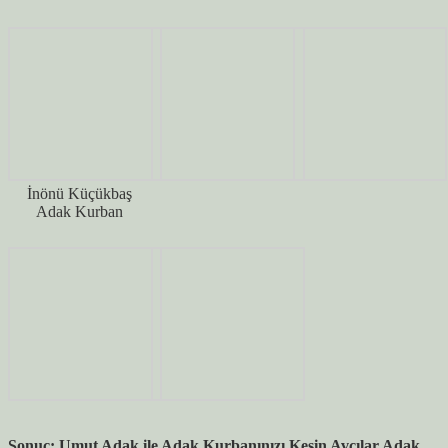
İnönü Küçükbaş
Adak Kurban
Sonuç: Umut Adak ile Adak Kurbanınızı Kesin Avcılar Adak