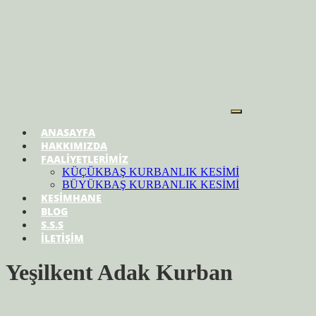
ANASAYFA
HAKKIMIZDA
FAALİYETLERİMİZ
KÜÇÜKBAŞ KURBANLIK KESİMİ
BÜYÜKBAŞ KURBANLIK KESİMİ
KESİMHANE
BLOG
S.S.S
İLETİŞİM
Yeşilkent Adak Kurban