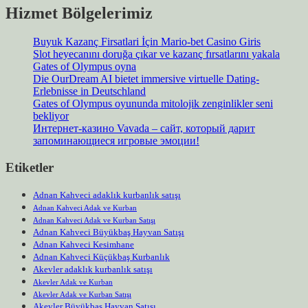
Hizmet Bölgelerimiz
Buyuk Kazanç Firsatlari İçin Mario-bet Casino Giris
Slot heyecanını doruğa çıkar ve kazanç fırsatlarını yakala
Gates of Olympus oyna
Die OurDream AI bietet immersive virtuelle Dating-
Erlebnisse in Deutschland
Gates of Olympus oyununda mitolojik zenginlikler seni
bekliyor
Интернет-казино Vavada – сайт, который дарит
запоминающиеся игровые эмоции!
Etiketler
Adnan Kahveci adaklık kurbanlık satışı
Adnan Kahveci Adak ve Kurban
Adnan Kahveci Adak ve Kurban Satışı
Adnan Kahveci Büyükbaş Hayvan Satışı
Adnan Kahveci Kesimhane
Adnan Kahveci Küçükbaş Kurbanlık
Akevler adaklık kurbanlık satışı
Akevler Adak ve Kurban
Akevler Adak ve Kurban Satışı
Akevler Büyükbaş Hayvan Satışı