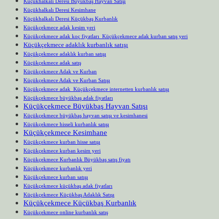
Küçükhalkalı Deresi Büyükbaş Hayvan Satışı
Küçükhalkalı Deresi Kesimhane
Küçükhalkalı Deresi Küçükbaş Kurbanlık
Küçükçekmece adak kesim yeri
Küçükçekmece adak koç fiyatları Küçükçekmece adak kurban satış yeri
Küçükçekmece adaklık kurbanlık satışı
Küçükçekmece adaklık kurban satışı
Küçükçekmece adak satış
Küçükçekmece Adak ve Kurban
Küçükçekmece Adak ve Kurban Satışı
Küçükçekmece adak Küçükçekmece internetten kurbanlık satışı
Küçükçekmece büyükbaş adak fiyatları
Küçükçekmece Büyükbaş Hayvan Satışı
Küçükçekmece büyükbaş hayvan satışı ve kesimhanesi
Küçükçekmece hisseli kurbanlık satışı
Küçükçekmece Kesimhane
Küçükçekmece kurban hisse satışı
Küçükçekmece kurban kesim yeri
Küçükçekmece Kurbanlık Büyükbaş satış fiyatı
Küçükçekmece kurbanlık yeri
Küçükçekmece kurban satışı
Küçükçekmece küçükbaş adak fiyatları
Küçükçekmece Küçükbaş Adaklık Satışı
Küçükçekmece Küçükbaş Kurbanlık
Küçükçekmece online kurbanlık satış