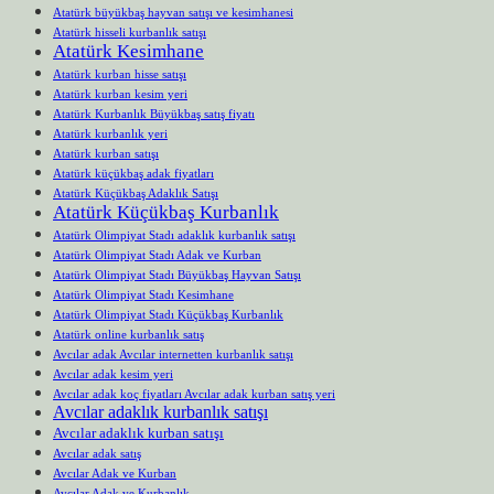
Atatürk büyükbaş hayvan satışı ve kesimhanesi
Atatürk hisseli kurbanlık satışı
Atatürk Kesimhane
Atatürk kurban hisse satışı
Atatürk kurban kesim yeri
Atatürk Kurbanlık Büyükbaş satış fiyatı
Atatürk kurbanlık yeri
Atatürk kurban satışı
Atatürk küçükbaş adak fiyatları
Atatürk Küçükbaş Adaklık Satışı
Atatürk Küçükbaş Kurbanlık
Atatürk Olimpiyat Stadı adaklık kurbanlık satışı
Atatürk Olimpiyat Stadı Adak ve Kurban
Atatürk Olimpiyat Stadı Büyükbaş Hayvan Satışı
Atatürk Olimpiyat Stadı Kesimhane
Atatürk Olimpiyat Stadı Küçükbaş Kurbanlık
Atatürk online kurbanlık satış
Avcılar adak Avcılar internetten kurbanlık satışı
Avcılar adak kesim yeri
Avcılar adak koç fiyatları Avcılar adak kurban satış yeri
Avcılar adaklık kurbanlık satışı
Avcılar adaklık kurban satışı
Avcılar adak satış
Avcılar Adak ve Kurban
Avcılar Adak ve Kurbanlık