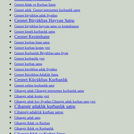
Cennet Adak ve Kurban Satışı
Cennet adak Cennet internetten kurbanlık satışı
Cennet büyükbaş adak fiyatları
Cennet Büyükbaş Hayvan Satışı
Cennet büyükbaş hayvan satışı ve kesimhanesi
Cennet hisseli kurbanlık satışı
Cennet Kesimhane
Cennet kurban hisse satışı
Cennet kurban kesim yeri
Cennet Kurbanlık Büyükbaş satış fiyatı
Cennet kurbanlık yeri
Cennet kurban satışı
Cennet küçükbaş adak fiyatları
Cennet Küçükbaş Adaklık Satışı
Cennet Küçükbaş Kurbanlık
Cennet online kurbanlık satış
Cihangir adak Cihangir internetten kurbanlık satışı
Cihangir adak kesim yeri
Cihangir adak koç fiyatları Cihangir adak kurban satış yeri
Cihangir adaklık kurbanlık satışı
Cihangir adaklık kurban satışı
Cihangir adak satış
Cihangir Adak ve Kurban
Cihangir Adak ve Kurbanlık
Cihangir Adak ve Kurban Satışı