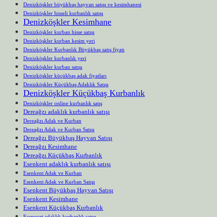
Denizköşkler büyükbaş hayvan satışı ve kesimhanesi
Denizköşkler hisseli kurbanlık satışı
Denizköşkler Kesimhane
Denizköşkler kurban hisse satışı
Denizköşkler kurban kesim yeri
Denizköşkler Kurbanlık Büyükbaş satış fiyatı
Denizköşkler kurbanlık yeri
Denizköşkler kurban satışı
Denizköşkler küçükbaş adak fiyatları
Denizköşkler Küçükbaş Adaklık Satışı
Denizköşkler Küçükbaş Kurbanlık
Denizköşkler online kurbanlık satış
Dereağzı adaklık kurbanlık satışı
Dereağzı Adak ve Kurban
Dereağzı Adak ve Kurban Satışı
Dereağzı Büyükbaş Hayvan Satışı
Dereağzı Kesimhane
Dereağzı Küçükbaş Kurbanlık
Esenkent adaklık kurbanlık satışı
Esenkent Adak ve Kurban
Esenkent Adak ve Kurban Satışı
Esenkent Büyükbaş Hayvan Satışı
Esenkent Kesimhane
Esenkent Küçükbaş Kurbanlık
Esenyurt adaklık kurbanlık satışı