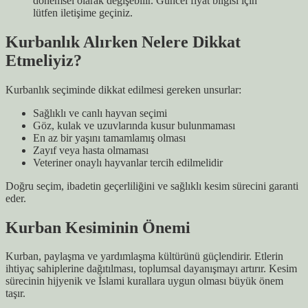
dönemsel olarak değişebilir. Güncel fiyat bilgisi için
lütfen iletişime geçiniz.
Kurbanlık Alırken Nelere Dikkat
Etmeliyiz?
Kurbanlık seçiminde dikkat edilmesi gereken unsurlar:
Sağlıklı ve canlı hayvan seçimi
Göz, kulak ve uzuvlarında kusur bulunmaması
En az bir yaşını tamamlamış olması
Zayıf veya hasta olmaması
Veteriner onaylı hayvanlar tercih edilmelidir
Doğru seçim, ibadetin geçerliliğini ve sağlıklı kesim sürecini garanti
eder.
Kurban Kesiminin Önemi
Kurban, paylaşma ve yardımlaşma kültürünü güçlendirir. Etlerin
ihtiyaç sahiplerine dağıtılması, toplumsal dayanışmayı artırır. Kesim
sürecinin hijyenik ve İslami kurallara uygun olması büyük önem
taşır.