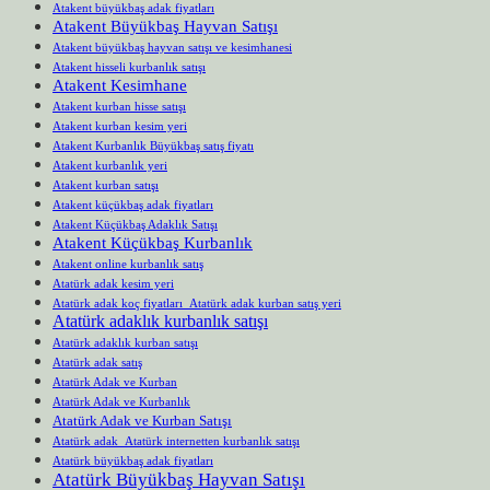
Atakent büyükbaş adak fiyatları
Atakent Büyükbaş Hayvan Satışı
Atakent büyükbaş hayvan satışı ve kesimhanesi
Atakent hisseli kurbanlık satışı
Atakent Kesimhane
Atakent kurban hisse satışı
Atakent kurban kesim yeri
Atakent Kurbanlık Büyükbaş satış fiyatı
Atakent kurbanlık yeri
Atakent kurban satışı
Atakent küçükbaş adak fiyatları
Atakent Küçükbaş Adaklık Satışı
Atakent Küçükbaş Kurbanlık
Atakent online kurbanlık satış
Atatürk adak kesim yeri
Atatürk adak koç fiyatları Atatürk adak kurban satış yeri
Atatürk adaklık kurbanlık satışı
Atatürk adaklık kurban satışı
Atatürk adak satış
Atatürk Adak ve Kurban
Atatürk Adak ve Kurbanlık
Atatürk Adak ve Kurban Satışı
Atatürk adak Atatürk internetten kurbanlık satışı
Atatürk büyükbaş adak fiyatları
Atatürk Büyükbaş Hayvan Satışı