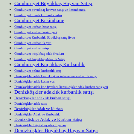
Cumhuriyet Büyükbaş Hayvan Satışı
Cumhuriyet büyükbaş hayvan satışı ve kesimhanesi
Cumhuriyet hisseli kurbanlık satışı
Cumhuriyet Kesimhane
Cumhuriyet kurban hisse satışı
Cumhuriyet kurban kesim yeri
Cumhuriyet Kurbanlık Büyükbaş satış fiyatı
Cumhuriyet kurbanlık yeri
Cumhuriyet kurban satışı
Cumhuriyet küçükbaş adak fiyatları
Cumhuriyet Küçükbaş Adaklık Satışı
Cumhuriyet Küçükbaş Kurbanlık
Cumhuriyet online kurbanlık satış
Denizköşkler adak Denizköşkler internetten kurbanlık satışı
Denizköşkler adak kesim yeri
Denizköşkler adak koç fiyatları Denizköşkler adak kurban satış yeri
Denizköşkler adaklık kurbanlık satışı
Denizköşkler adaklık kurban satışı
Denizköşkler adak satış
Denizköşkler Adak ve Kurban
Denizköşkler Adak ve Kurbanlık
Denizköşkler Adak ve Kurban Satışı
Denizköşkler büyükbaş adak fiyatları
Denizköşkler Büyükbaş Hayvan Satışı