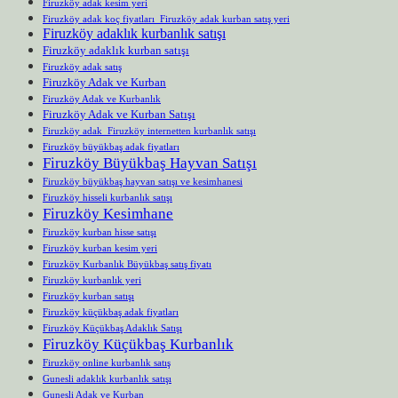
Firuzköy adak kesim yeri
Firuzköy adak koç fiyatları Firuzköy adak kurban satış yeri
Firuzköy adaklık kurbanlık satışı
Firuzköy adaklık kurban satışı
Firuzköy adak satış
Firuzköy Adak ve Kurban
Firuzköy Adak ve Kurbanlık
Firuzköy Adak ve Kurban Satışı
Firuzköy adak Firuzköy internetten kurbanlık satışı
Firuzköy büyükbaş adak fiyatları
Firuzköy Büyükbaş Hayvan Satışı
Firuzköy büyükbaş hayvan satışı ve kesimhanesi
Firuzköy hisseli kurbanlık satışı
Firuzköy Kesimhane
Firuzköy kurban hisse satışı
Firuzköy kurban kesim yeri
Firuzköy Kurbanlık Büyükbaş satış fiyatı
Firuzköy kurbanlık yeri
Firuzköy kurban satışı
Firuzköy küçükbaş adak fiyatları
Firuzköy Küçükbaş Adaklık Satışı
Firuzköy Küçükbaş Kurbanlık
Firuzköy online kurbanlık satış
Gunesli adaklık kurbanlık satışı
Gunesli Adak ve Kurban