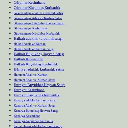
Gürpınar Kesimhane
Gürpınar Küçükbaş Kurbanlık
Güvercintepe adaklık kurbanlık satışı
Güvercintepe Adak ve Kurban Satışı
Güvercintepe Büyükbaş Hayvan Satışı
Güvercintepe Kesimhane
Güvercintepe Küçükbaş Kurbanlık
Halkalı adaklık kurbanlık satışı
Halkalı Adak ve Kurban
Halkalı Adak ve Kurban Satışı
Halkalı Büyükbaş Hayvan Satışı
Halkalı Kesimhane
Halkalı Küçükbaş Kurbanlık
Hürriyet adaklık kurbanlık satışı
Hürriyet Adak ve Kurban
Hürriyet Adak ve Kurban Satışı
Hürriyet Büyükbaş Hayvan Satışı
Hürriyet Kesimhane
Hürriyet Küçükbaş Kurbanlık
Kanarya adaklık kurbanlık satışı
Kanarya Adak ve Kurban Satışı
Kanarya Büyükbaş Hayvan Satışı
Kanarya Kesimhane
Kanarya Küçükbaş Kurbanlık
Kartal Deresi adaklık kurbanlık satışı