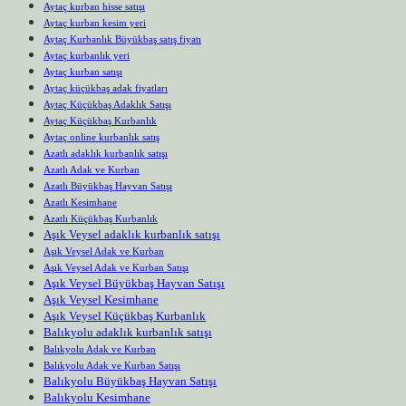
Aytaç kurban hisse satışı
Aytaç kurban kesim yeri
Aytaç Kurbanlık Büyükbaş satış fiyatı
Aytaç kurbanlık yeri
Aytaç kurban satışı
Aytaç küçükbaş adak fiyatları
Aytaç Küçükbaş Adaklık Satışı
Aytaç Küçükbaş Kurbanlık
Aytaç online kurbanlık satış
Azatlı adaklık kurbanlık satışı
Azatlı Adak ve Kurban
Azatlı Büyükbaş Hayvan Satışı
Azatlı Kesimhane
Azatlı Küçükbaş Kurbanlık
Aşık Veysel adaklık kurbanlık satışı
Aşık Veysel Adak ve Kurban
Aşık Veysel Adak ve Kurban Satışı
Aşık Veysel Büyükbaş Hayvan Satışı
Aşık Veysel Kesimhane
Aşık Veysel Küçükbaş Kurbanlık
Balıkyolu adaklık kurbanlık satışı
Balıkyolu Adak ve Kurban
Balıkyolu Adak ve Kurban Satışı
Balıkyolu Büyükbaş Hayvan Satışı
Balıkyolu Kesimhane