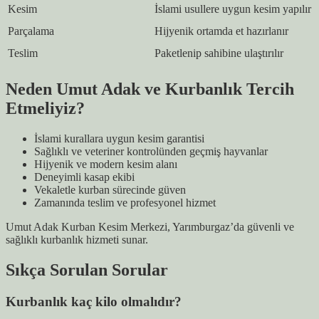
Kesim
İslami usullere uygun kesim yapılır
Parçalama
Hijyenik ortamda et hazırlanır
Teslim
Paketlenip sahibine ulaştırılır
Neden Umut Adak ve Kurbanlık Tercih
Etmeliyiz?
İslami kurallara uygun kesim garantisi
Sağlıklı ve veteriner kontrolünden geçmiş hayvanlar
Hijyenik ve modern kesim alanı
Deneyimli kasap ekibi
Vekaletle kurban sürecinde güven
Zamanında teslim ve profesyonel hizmet
Umut Adak Kurban Kesim Merkezi, Yarımburgaz’da güvenli ve
sağlıklı kurbanlık hizmeti sunar.
Sıkça Sorulan Sorular
Kurbanlık kaç kilo olmalıdır?