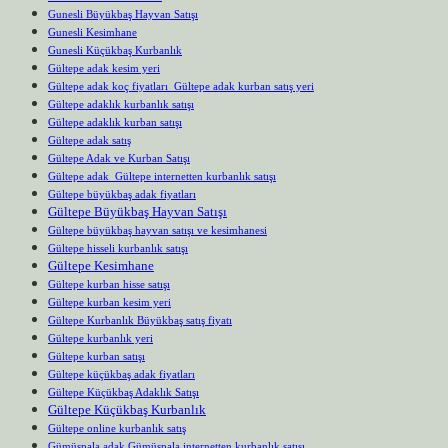
Gunesli Büyükbaş Hayvan Satışı
Gunesli Kesimhane
Gunesli Küçükbaş Kurbanlık
Gültepe adak kesim yeri
Gültepe adak koç fiyatları Gültepe adak kurban satış yeri
Gültepe adaklık kurbanlık satışı
Gültepe adaklık kurban satışı
Gültepe adak satış
Gültepe Adak ve Kurban Satışı
Gültepe adak Gültepe internetten kurbanlık satışı
Gültepe büyükbaş adak fiyatları
Gültepe Büyükbaş Hayvan Satışı
Gültepe büyükbaş hayvan satışı ve kesimhanesi
Gültepe hisseli kurbanlık satışı
Gültepe Kesimhane
Gültepe kurban hisse satışı
Gültepe kurban kesim yeri
Gültepe Kurbanlık Büyükbaş satış fiyatı
Gültepe kurbanlık yeri
Gültepe kurban satışı
Gültepe küçükbaş adak fiyatları
Gültepe Küçükbaş Adaklık Satışı
Gültepe Küçükbaş Kurbanlık
Gültepe online kurbanlık satış
Gümüşpala adak Gümüşpala internetten kurbanlık satışı