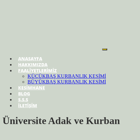
ANASAYFA
HAKKIMIZDA
FAALİYETLERİMİZ
KÜÇÜKBAŞ KURBANLIK KESİMİ
BÜYÜKBAŞ KURBANLIK KESİMİ
KESİMHANE
BLOG
S.S.S
İLETİŞİM
Üniversite Adak ve Kurban