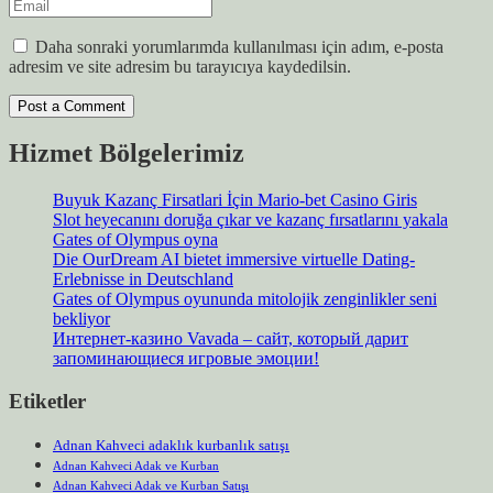
Daha sonraki yorumlarımda kullanılması için adım, e-posta
adresim ve site adresim bu tarayıcıya kaydedilsin.
Hizmet Bölgelerimiz
Buyuk Kazanç Firsatlari İçin Mario-bet Casino Giris
Slot heyecanını doruğa çıkar ve kazanç fırsatlarını yakala
Gates of Olympus oyna
Die OurDream AI bietet immersive virtuelle Dating-
Erlebnisse in Deutschland
Gates of Olympus oyununda mitolojik zenginlikler seni
bekliyor
Интернет-казино Vavada – сайт, который дарит
запоминающиеся игровые эмоции!
Etiketler
Adnan Kahveci adaklık kurbanlık satışı
Adnan Kahveci Adak ve Kurban
Adnan Kahveci Adak ve Kurban Satışı