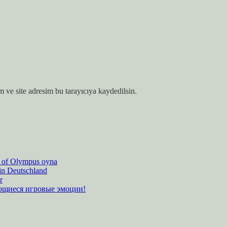
 ve site adresim bu tarayıcıya kaydedilsin.
es of Olympus oyna
 in Deutschland
r
ающиеся игровые эмоции!