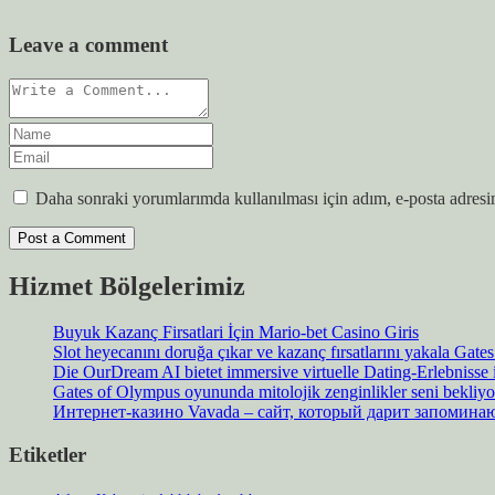
Leave a comment
Daha sonraki yorumlarımda kullanılması için adım, e-posta adresim
Hizmet Bölgelerimiz
Buyuk Kazanç Firsatlari İçin Mario-bet Casino Giris
Slot heyecanını doruğa çıkar ve kazanç fırsatlarını yakala Gat
Die OurDream AI bietet immersive virtuelle Dating-Erlebnisse
Gates of Olympus oyununda mitolojik zenginlikler seni bekliyo
Интернет-казино Vavada – сайт, который дарит запомин
Etiketler