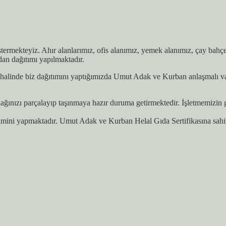
östermekteyiz. Ahır alanlarımız, ofis alanımız, yemek alanımız, çay bah
dan dağıtımı yapılmaktadır.
alinde biz dağıtımını yaptığımızda Umut Adak ve Kurban anlaşmalı vakıf
ınızı parçalayıp taşınmaya hazır duruma getirmektedir. İşletmemizin ger
imini yapmaktadır. Umut Adak ve Kurban Helal Gıda Sertifikasına sahi