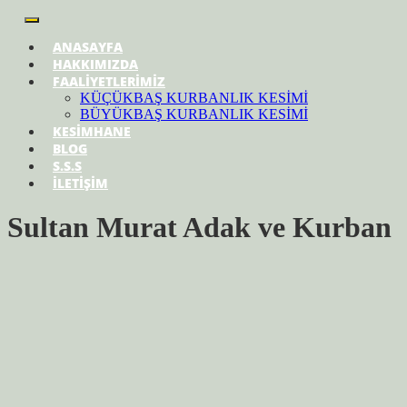
ANASAYFA
HAKKIMIZDA
FAALİYETLERİMİZ
KÜÇÜKBAŞ KURBANLIK KESİMİ
BÜYÜKBAŞ KURBANLIK KESİMİ
KESİMHANE
BLOG
S.S.S
İLETİŞİM
Sultan Murat Adak ve Kurban