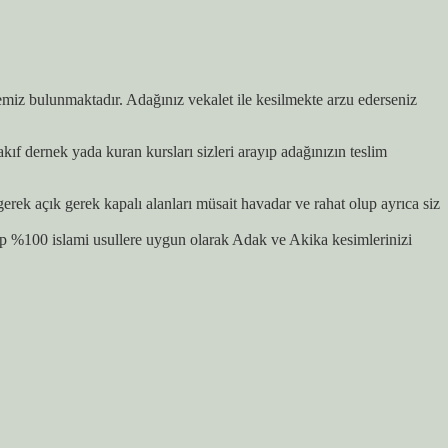
çemiz bulunmaktadır. Adağınız vekalet ile kesilmekte arzu ederseniz
 dernek yada kuran kursları sizleri arayıp adağınızın teslim
ek açık gerek kapalı alanları müsait havadar ve rahat olup ayrıca siz
p %100 islami usullere uygun olarak Adak ve Akika kesimlerinizi