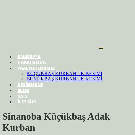
ANASAYFA
HAKKIMIZDA
FAALİYETLERİMİZ
KÜÇÜKBAŞ KURBANLIK KESİMİ
BÜYÜKBAŞ KURBANLIK KESİMİ
KESİMHANE
BLOG
S.S.S
İLETİŞİM
Sinanoba Küçükbaş Adak
Kurban