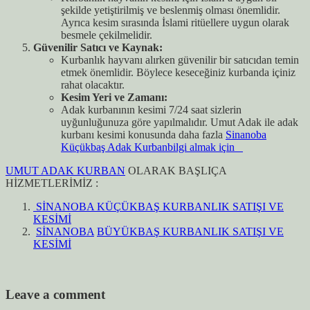
şekilde yetiştirilmiş ve beslenmiş olması önemlidir.
Ayrıca kesim sırasında İslami ritüellere uygun olarak
besmele çekilmelidir.
Güvenilir Satıcı ve Kaynak:
Kurbanlık hayvanı alırken güvenilir bir satıcıdan temin
etmek önemlidir. Böylece keseceğiniz kurbanda içiniz
rahat olacaktır.
Kesim Yeri ve Zamanı:
Adak kurbanının kesimi 7/24 saat sizlerin
uyğunluğunuza göre yapılmalıdır. Umut Adak ile adak
kurbanı kesimi konusunda daha fazla
Sinanoba
Küçükbaş Adak Kurbanbilgi almak için
UMUT ADAK KURBAN
OLARAK BAŞLIÇA
HİZMETLERİMİZ :
SİNANOBA KÜÇÜKBAŞ KURBANLIK SATIŞI VE
KESİMİ
SİNANOBA
BÜYÜKBAŞ KURBANLIK SATIŞI VE
KESİMİ
Leave a comment