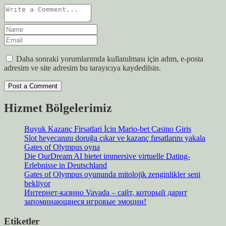
Daha sonraki yorumlarımda kullanılması için adım, e-posta
adresim ve site adresim bu tarayıcıya kaydedilsin.
Hizmet Bölgelerimiz
Buyuk Kazanç Firsatlari İçin Mario-bet Casino Giris
Slot heyecanını doruğa çıkar ve kazanç fırsatlarını yakala
Gates of Olympus oyna
Die OurDream AI bietet immersive virtuelle Dating-
Erlebnisse in Deutschland
Gates of Olympus oyununda mitolojik zenginlikler seni
bekliyor
Интернет-казино Vavada – сайт, который дарит
запоминающиеся игровые эмоции!
Etiketler