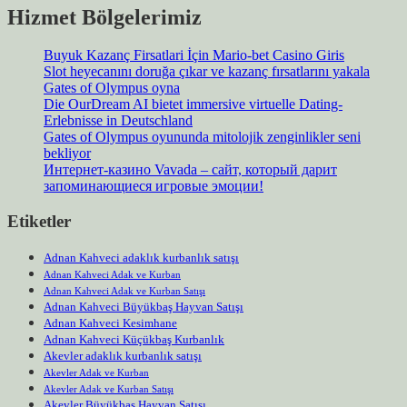
Hizmet Bölgelerimiz
Buyuk Kazanç Firsatlari İçin Mario-bet Casino Giris
Slot heyecanını doruğa çıkar ve kazanç fırsatlarını yakala
Gates of Olympus oyna
Die OurDream AI bietet immersive virtuelle Dating-
Erlebnisse in Deutschland
Gates of Olympus oyununda mitolojik zenginlikler seni
bekliyor
Интернет-казино Vavada – сайт, который дарит
запоминающиеся игровые эмоции!
Etiketler
Adnan Kahveci adaklık kurbanlık satışı
Adnan Kahveci Adak ve Kurban
Adnan Kahveci Adak ve Kurban Satışı
Adnan Kahveci Büyükbaş Hayvan Satışı
Adnan Kahveci Kesimhane
Adnan Kahveci Küçükbaş Kurbanlık
Akevler adaklık kurbanlık satışı
Akevler Adak ve Kurban
Akevler Adak ve Kurban Satışı
Akevler Büyükbaş Hayvan Satışı