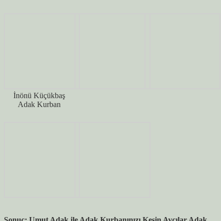
İnönü Küçükbaş
Adak Kurban
Sonuç: Umut Adak ile Adak Kurbanınızı Kesin Avcılar Adak