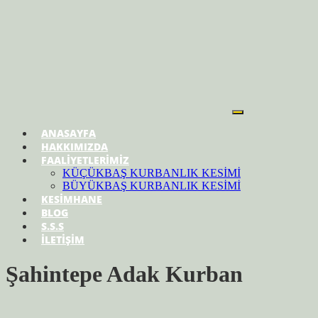
ANASAYFA
HAKKIMIZDA
FAALİYETLERİMİZ
KÜÇÜKBAŞ KURBANLIK KESİMİ
BÜYÜKBAŞ KURBANLIK KESİMİ
KESİMHANE
BLOG
S.S.S
İLETİŞİM
Şahintepe Adak Kurban