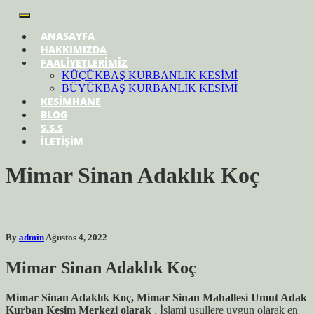
ANASAYFA
HAKKIMIZDA
FAALİYETLERİMİZ
KÜÇÜKBAŞ KURBANLIK KESİMİ
BÜYÜKBAŞ KURBANLIK KESİMİ
KESİMHANE
BLOG
S.S.S
İLETİŞİM
Mimar Sinan Adaklık Koç
By
admin
Ağustos 4, 2022
Mimar Sinan
Adaklık Koç
Mimar Sinan Adaklık Koç, Mimar Sinan Mahallesi Umut Adak
Kurban Kesim Merkezi olarak
, İslami usullere uygun olarak en