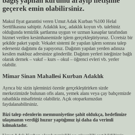
bağış yapılan kurumu arayıp iletişime
geçerek emin olabilirsiniz.
Makul fiyat garantisi veren Umut Adak Kurban %100 Helal
Sertifikasına sahiptir. Adaklık koç, adaklık koyun vb. talebiniz
olduğunda temizlik şartlarına uygun ve uzman kasaplar tarafından
hizmet verilen kesimhanemizde işlem gerçekleştiriyoruz. Ücretsiz bir
şekilde paket yapılr. Vekalet sistemi ile yapılan işlem sonrası talep
ederseniz dağıtımı da yapıyoruz. Dağıtım yapılan yerden adınıza
kesilen makbuz adresinize gönderilir. Dağıtım yerleri isteğinize bağlı
olarak dernek – vakıf – kurs – okul – öğrenci evleri vb. yerler
olabilir.
Mimar Sinan
Mahallesi Kurban Adaklık
Ayrıca biz sizin işleminizi özenle gerçekleştirirken sizde
merkezimizde bulunan ofis alanı, yemek alanı veya çay bahçemizde
rahatlıkla misafirimiz olabiliriz. Açık otoparkımızdan
faydalanabilirsiniz.
Bizi talep edenlerin memnuniyetine şahit oldukça, hedefimize
ulaşmanın verdiği huzur yaptığımız işi daha da verimli
kılmaktadır.