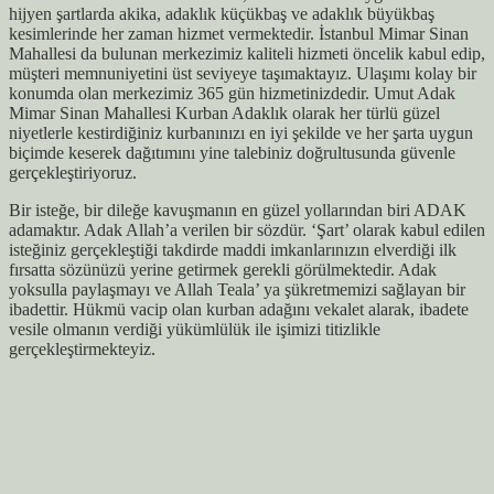
hijyen şartlarda akika, adaklık küçükbaş ve adaklık büyükbaş
kesimlerinde her zaman hizmet vermektedir. İstanbul Mimar Sinan
Mahallesi da bulunan merkezimiz kaliteli hizmeti öncelik kabul edip,
müşteri memnuniyetini üst seviyeye taşımaktayız. Ulaşımı kolay bir
konumda olan merkezimiz 365 gün hizmetinizdedir. Umut Adak
Mimar Sinan Mahallesi Kurban Adaklık olarak her türlü güzel
niyetlerle kestirdiğiniz kurbanınızı en iyi şekilde ve her şarta uygun
biçimde keserek dağıtımını yine talebiniz doğrultusunda güvenle
gerçekleştiriyoruz.
Bir isteğe, bir dileğe kavuşmanın en güzel yollarından biri ADAK
adamaktır. Adak Allah’a verilen bir sözdür. ‘Şart’ olarak kabul edilen
isteğiniz gerçekleştiği takdirde maddi imkanlarınızın elverdiği ilk
fırsatta sözünüzü yerine getirmek gerekli görülmektedir. Adak
yoksulla paylaşmayı ve Allah Teala’ ya şükretmemizi sağlayan bir
ibadettir. Hükmü vacip olan kurban adağını vekalet alarak, ibadete
vesile olmanın verdiği yükümlülük ile işimizi titizlikle
gerçekleştirmekteyiz.