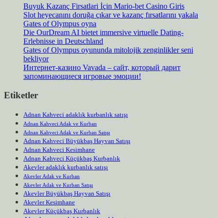
Buyuk Kazanç Firsatlari İçin Mario-bet Casino Giris
Slot heyecanını doruğa çıkar ve kazanç fırsatlarını yakala
Gates of Olympus oyna
Die OurDream AI bietet immersive virtuelle Dating-
Erlebnisse in Deutschland
Gates of Olympus oyununda mitolojik zenginlikler seni
bekliyor
Интернет-казино Vavada – сайт, который дарит
запоминающиеся игровые эмоции!
Etiketler
Adnan Kahveci adaklık kurbanlık satışı
Adnan Kahveci Adak ve Kurban
Adnan Kahveci Adak ve Kurban Satışı
Adnan Kahveci Büyükbaş Hayvan Satışı
Adnan Kahveci Kesimhane
Adnan Kahveci Küçükbaş Kurbanlık
Akevler adaklık kurbanlık satışı
Akevler Adak ve Kurban
Akevler Adak ve Kurban Satışı
Akevler Büyükbaş Hayvan Satışı
Akevler Kesimhane
Akevler Küçükbaş Kurbanlık