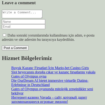
Leave a comment
Daha sonraki yorumlarımda kullanılması için adım, e-posta
adresim ve site adresim bu tarayıcıya kaydedilsin.
Hizmet Bölgelerimiz
Buyuk Kazanç Firsatlari İçin Mario-bet Casino Giris
Slot heyecanını doruğa çıkar ve kazanç fırsatlarını yakala
Gates of Olympus oyna
Die OurDream AI bietet immersive virtuelle Dating-
Erlebnisse in Deutschland
Gates of Olympus oyununda mitolojik zenginlikler seni
bekliyor
Интернет-казино Vavada – сайт, который дарит
запоминающиеся игровые эмоции!