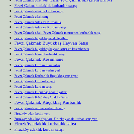
Fevzi Çakmak adak koç fiyatları Fevzi Çakmak adak kurban satış yeri
Fevzi Çakmak adaklık kurbanlık satışı
Fevzi Çakmak adaklık kurban satışı
Fevzi Çakmak adak satış
Fevzi Çakmak Adak ve Kurbanlık
Fevzi Çakmak Adak ve Kurban Satışı
Fevzi Çakmak adak Fevzi Çakmak internetten kurbanlık satışı
Fevzi Çakmak büyükbaş adak fiyatları
Fevzi Çakmak Büyükbaş Hayvan Satışı
Fevzi Çakmak büyükbaş hayvan satışı ve kesimhanesi
Fevzi Çakmak hisseli kurbanlık satışı
Fevzi Çakmak Kesimhane
Fevzi Çakmak kurban hisse satışı
Fevzi Çakmak kurban kesim yeri
Fevzi Çakmak Kurbanlık Büyükbaş satış fiyatı
Fevzi Çakmak kurbanlık yeri
Fevzi Çakmak kurban satışı
Fevzi Çakmak küçükbaş adak fiyatları
Fevzi Çakmak Küçükbaş Adaklık Satışı
Fevzi Çakmak Küçükbaş Kurbanlık
Fevzi Çakmak online kurbanlık satış
Firuzköy adak kesim yeri
Firuzköy adak koç fiyatları Firuzköy adak kurban satış yeri
Firuzköy adaklık kurbanlık satışı
Firuzköy adaklık kurban satışı