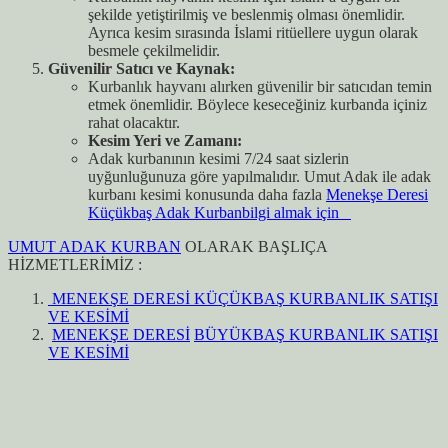
şekilde yetiştirilmiş ve beslenmiş olması önemlidir.
Ayrıca kesim sırasında İslami ritüellere uygun olarak
besmele çekilmelidir.
Güvenilir Satıcı ve Kaynak:
Kurbanlık hayvanı alırken güvenilir bir satıcıdan temin
etmek önemlidir. Böylece keseceğiniz kurbanda içiniz
rahat olacaktır.
Kesim Yeri ve Zamanı:
Adak kurbanının kesimi 7/24 saat sizlerin
uyğunluğunuza göre yapılmalıdır. Umut Adak ile adak
kurbanı kesimi konusunda daha fazla
Menekşe Deresi
Küçükbaş Adak Kurbanbilgi almak için
UMUT ADAK KURBAN
OLARAK BAŞLIÇA
HİZMETLERİMİZ :
MENEKŞE DERESİ KÜÇÜKBAŞ KURBANLIK SATIŞI
VE KESİMİ
MENEKŞE DERESİ
BÜYÜKBAŞ KURBANLIK SATIŞI
VE KESİMİ