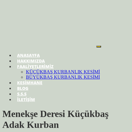
ANASAYFA
HAKKIMIZDA
FAALİYETLERİMİZ
KÜÇÜKBAŞ KURBANLIK KESİMİ
BÜYÜKBAŞ KURBANLIK KESİMİ
KESİMHANE
BLOG
S.S.S
İLETİŞİM
Menekşe Deresi Küçükbaş
Adak Kurban