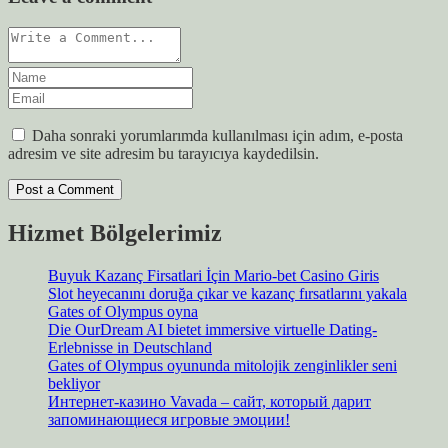
Daha sonraki yorumlarımda kullanılması için adım, e-posta
adresim ve site adresim bu tarayıcıya kaydedilsin.
Hizmet Bölgelerimiz
Buyuk Kazanç Firsatlari İçin Mario-bet Casino Giris
Slot heyecanını doruğa çıkar ve kazanç fırsatlarını yakala
Gates of Olympus oyna
Die OurDream AI bietet immersive virtuelle Dating-
Erlebnisse in Deutschland
Gates of Olympus oyununda mitolojik zenginlikler seni
bekliyor
Интернет-казино Vavada – сайт, который дарит
запоминающиеся игровые эмоции!