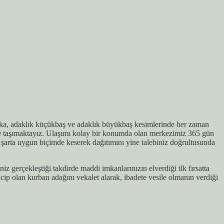
akika, adaklık küçükbaş ve adaklık büyükbaş kesimlerinde her zaman
eye taşımaktayız. Ulaşımı kolay bir konumda olan merkezimiz 365 gün
r şarta uygun biçimde keserek dağıtımını yine talebiniz doğrultusunda
z gerçekleştiği takdirde maddi imkanlarınızın elverdiği ilk fırsatta
ip olan kurban adağını vekalet alarak, ibadete vesile olmanın verdiği