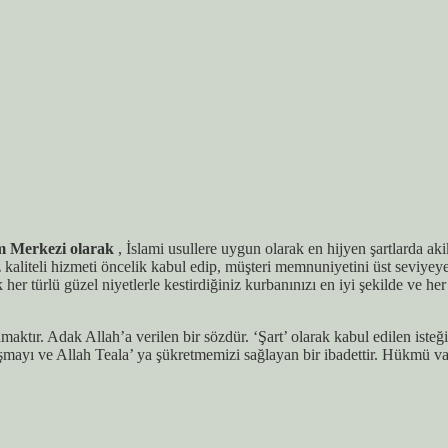
m Merkezi olarak
, İslami usullere uygun olarak en hijyen şartlarda 
 kaliteli hizmeti öncelik kabul edip, müşteri memnuniyetini üst seviy
r türlü güzel niyetlerle kestirdiğiniz kurbanınızı en iyi şekilde ve he
tır. Adak Allah’a verilen bir sözdür. ‘Şart’ olarak kabul edilen isteğini
mayı ve Allah Teala’ ya şükretmemizi sağlayan bir ibadettir. Hükmü vac