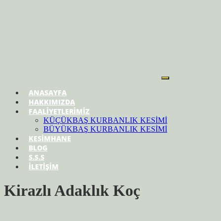
ANASAYFA
HAKKIMIZDA
FAALİYETLERİMİZ
KÜÇÜKBAŞ KURBANLIK KESİMİ
BÜYÜKBAŞ KURBANLIK KESİMİ
KESİMHANE
BLOG
S.S.S
İLETİŞİM
Kirazlı Adaklık Koç