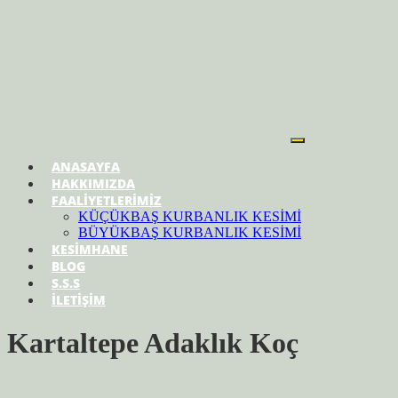
ANASAYFA
HAKKIMIZDA
FAALİYETLERİMİZ
KÜÇÜKBAŞ KURBANLIK KESİMİ
BÜYÜKBAŞ KURBANLIK KESİMİ
KESİMHANE
BLOG
S.S.S
İLETİŞİM
Kartaltepe Adaklık Koç