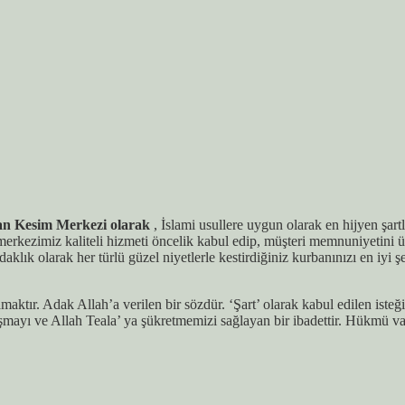
an Kesim Merkezi olarak
, İslami usullere uygun olarak en hijyen şar
merkezimiz kaliteli hizmeti öncelik kabul edip, müşteri memnuniyetini 
k olarak her türlü güzel niyetlerle kestirdiğiniz kurbanınızı en iyi şe
tır. Adak Allah’a verilen bir sözdür. ‘Şart’ olarak kabul edilen isteğini
mayı ve Allah Teala’ ya şükretmemizi sağlayan bir ibadettir. Hükmü vac