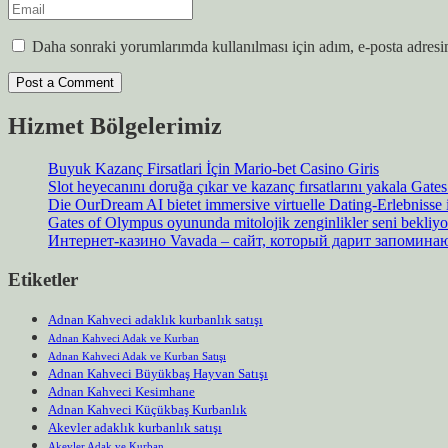
Daha sonraki yorumlarımda kullanılması için adım, e-posta adresim
Hizmet Bölgelerimiz
Buyuk Kazanç Firsatlari İçin Mario-bet Casino Giris
Slot heyecanını doruğa çıkar ve kazanç fırsatlarını yakala Gat
Die OurDream AI bietet immersive virtuelle Dating-Erlebnisse
Gates of Olympus oyununda mitolojik zenginlikler seni bekliyo
Интернет-казино Vavada – сайт, который дарит запомин
Etiketler
Adnan Kahveci adaklık kurbanlık satışı
Adnan Kahveci Adak ve Kurban
Adnan Kahveci Adak ve Kurban Satışı
Adnan Kahveci Büyükbaş Hayvan Satışı
Adnan Kahveci Kesimhane
Adnan Kahveci Küçükbaş Kurbanlık
Akevler adaklık kurbanlık satışı
Akevler Adak ve Kurban