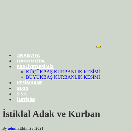
ANASAYFA
HAKKIMIZDA
FAALİYETLERİMİZ
KÜÇÜKBAŞ KURBANLIK KESİMİ
BÜYÜKBAŞ KURBANLIK KESİMİ
KESİMHANE
BLOG
S.S.S
İLETİŞİM
İstiklal Adak ve Kurban
By
admin
Ekim 28, 2021