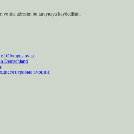
 ve site adresim bu tarayıcıya kaydedilsin.
es of Olympus oyna
 in Deutschland
r
ающиеся игровые эмоции!