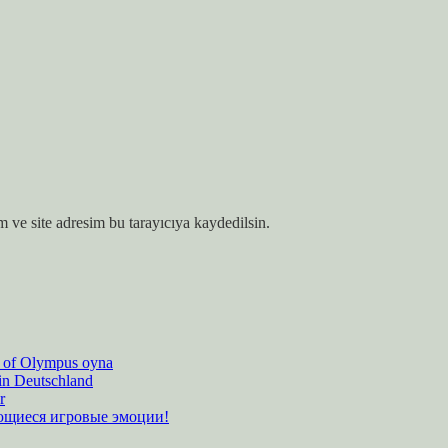
 ve site adresim bu tarayıcıya kaydedilsin.
es of Olympus oyna
 in Deutschland
r
ающиеся игровые эмоции!