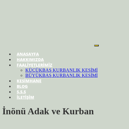
ANASAYFA
HAKKIMIZDA
FAALİYETLERİMİZ
KÜÇÜKBAŞ KURBANLIK KESİMİ
BÜYÜKBAŞ KURBANLIK KESİMİ
KESİMHANE
BLOG
S.S.S
İLETİŞİM
İnönü Adak ve Kurban