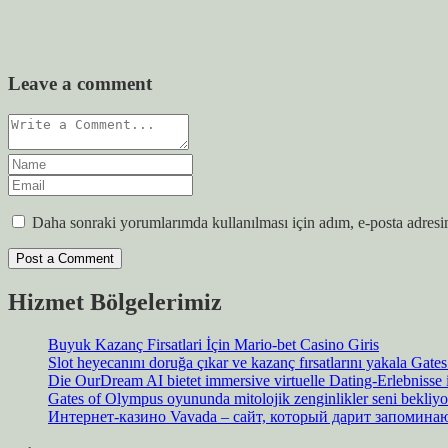
Leave a comment
Daha sonraki yorumlarımda kullanılması için adım, e-posta adresim
Hizmet Bölgelerimiz
Buyuk Kazanç Firsatlari İçin Mario-bet Casino Giris
Slot heyecanını doruğa çıkar ve kazanç fırsatlarını yakala Gat
Die OurDream AI bietet immersive virtuelle Dating-Erlebnisse
Gates of Olympus oyununda mitolojik zenginlikler seni bekliyo
Интернет-казино Vavada – сайт, который дарит запомин