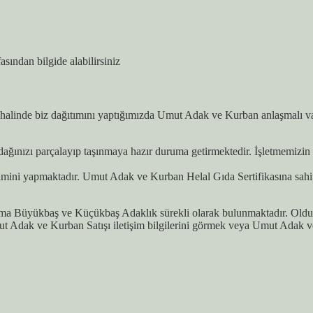
asından bilgide alabilirsiniz
alinde biz dağıtımını yaptığımızda Umut Adak ve Kurban anlaşmalı vakıf
ğınızı parçalayıp taşınmaya hazır duruma getirmektedir. İşletmemizin g
imini yapmaktadır. Umut Adak ve Kurban Helal Gıda Sertifikasına sahi
ma Büyükbaş ve Küçükbaş Adaklık sürekli olarak bulunmaktadır. Oldukç
t Adak ve Kurban Satışı iletişim bilgilerini görmek veya Umut Adak 