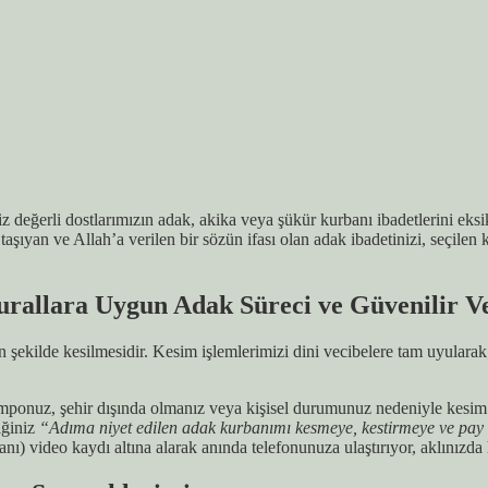
ğerli dostlarımızın adak, akika veya şükür kurbanı ibadetlerini eksiksiz
aşıyan ve Allah’a verilen bir sözün ifası olan adak ibadetinizi, seçil
rallara Uygun Adak Süreci ve Güvenilir V
n şekilde kesilmesidir. Kesim işlemlerimizi dini vecibelere tam uyularak
mponuz, şehir dışında olmanız veya kişisel durumunuz nedeniyle kesim 
iğiniz
“Adıma niyet edilen adak kurbanımı kesmeye, kestirmeye ve pay e
 anı) video kaydı altına alarak anında telefonunuza ulaştırıyor, aklınız