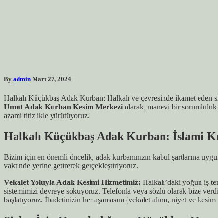
By
admin
Mart 27, 2024
Halkalı Küçükbaş Adak Kurban: Halkalı ve çevresinde ikamet eden siz de
Umut Adak Kurban Kesim Merkezi
olarak, manevi bir sorumluluk t
azami titizlikle yürütüyoruz.
Halkalı Küçükbaş Adak Kurban: İslami Ku
Bizim için en önemli öncelik, adak kurbanınızın kabul şartlarına uygu
vaktinde yerine getirerek gerçekleştiriyoruz.
Vekalet Yoluyla Adak Kesimi Hizmetimiz:
Halkalı’daki yoğun iş te
sistemimizi devreye sokuyoruz. Telefonla veya sözlü olarak bize verd
başlatıyoruz. İbadetinizin her aşamasını (vekalet alımı, niyet ve kesim