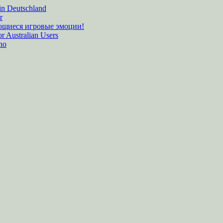
 in Deutschland
r
ающиеся игровые эмоции!
r Australian Users
ino