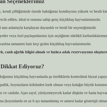
an Seçeneklerimiz
iz, kendi çiftliğimizde özenle baktığımız kondisyonu yüksek ve besili kü
ercih edilen, ideal et oranına sahip genç küçükbaş hayvanlarımızdır.
ni tam anlamıyla karşılayan dayanıklı ve besili bir seçeneğimizdir.
etler veya özel paylaşımlarınız için seçtiğimiz nitelikli kurbanlıklarımız
k vasfına tamamen haiz keçi grubu küçükbaş hayvanlarımızdır.
nlı ağırlık bilgisi almak ve hızlıca adak rezervasyonu oluşturmak
 Dikkat Ediyoruz?
unduğumuz küçükbaş hayvanlarda şu özelliklerin kontrolünü bizzat yapıy
opallık, boynuzların kökünden kırık olması veya kulağın büyük kısmının
iz ve canlıdır. Aşırı zayıf, yürüyemeyecek kadar düşkün ve hasta hayvan
 (koyunlarda en az 6 ayı tamamlamış ve annesi kadar gösterişli olmas