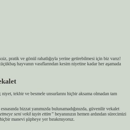
, pratik ve gönül rahatlığıyla yerine getirebilmesi için biz varız!
en küçükbaş hayvanın vasıflarından kesim niyetine kadar her aşamada
ekalet
; niyet, tekbir ve besmele unsurlarını hiçbir aksama olmadan tam
esnasında bizzat yanımızda bulunamadığınızda, güvenilir vekalet
tmeye seni vekil tayin ettim”
beyanınızın hemen ardından sürecimizi
da hiçbir manevi şüpheye yer bırakmıyoruz.