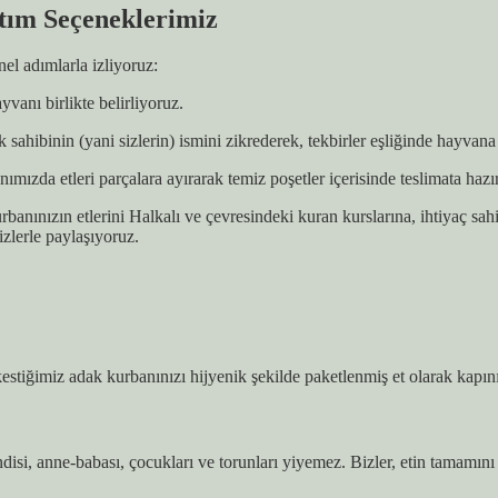
tım Seçeneklerimiz
nel adımlarla izliyoruz:
anı birlikte belirliyoruz.
 sahibinin (yani sizlerin) ismini zikrederek, tekbirler eşliğinde hayvana
ımızda etleri parçalara ayırarak temiz poşetler içerisinde teslimata hazır
anınızın etlerini Halkalı ve çevresindeki kuran kurslarına, ihtiyaç sahi
zlerle paylaşıyoruz.
estiğimiz adak kurbanınızı hijyenik şekilde paketlenmiş et olarak kapını
disi, anne-babası, çocukları ve torunları yiyemez. Bizler, etin tamamını