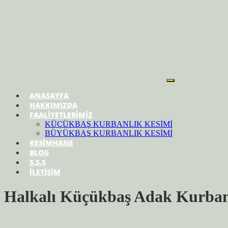
ANASAYFA
HAKKIMIZDA
FAALİYETLERİMİZ
KÜÇÜKBAŞ KURBANLIK KESİMİ
BÜYÜKBAŞ KURBANLIK KESİMİ
KESİMHANE
BLOG
S.S.S
İLETİŞİM
Halkalı Küçükbaş Adak Kurba