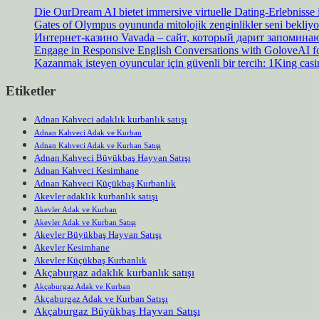
Die OurDream AI bietet immersive virtuelle Dating-Erlebnisse
Gates of Olympus oyununda mitolojik zenginlikler seni bekliyo
Интернет-казино Vavada – сайт, который дарит запомин
Engage in Responsive English Conversations with GoloveAI fo
Kazanmak isteyen oyuncular için güvenli bir tercih: 1King cas
Etiketler
Adnan Kahveci adaklık kurbanlık satışı
Adnan Kahveci Adak ve Kurban
Adnan Kahveci Adak ve Kurban Satışı
Adnan Kahveci Büyükbaş Hayvan Satışı
Adnan Kahveci Kesimhane
Adnan Kahveci Küçükbaş Kurbanlık
Akevler adaklık kurbanlık satışı
Akevler Adak ve Kurban
Akevler Adak ve Kurban Satışı
Akevler Büyükbaş Hayvan Satışı
Akevler Kesimhane
Akevler Küçükbaş Kurbanlık
Akçaburgaz adaklık kurbanlık satışı
Akçaburgaz Adak ve Kurban
Akçaburgaz Adak ve Kurban Satışı
Akçaburgaz Büyükbaş Hayvan Satışı