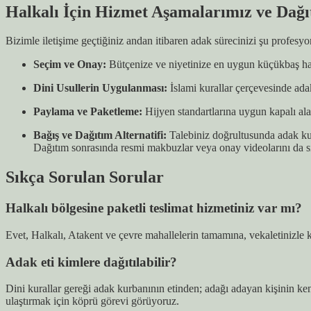
Halkalı İçin Hizmet Aşamalarımız ve Dağı
Bizimle iletişime geçtiğiniz andan itibaren adak sürecinizi şu profesyo
Seçim ve Onay:
Bütçenize ve niyetinize en uygun küçükbaş hayv
Dini Usullerin Uygulanması:
İslami kurallar çerçevesinde adak
Paylama ve Paketleme:
Hijyen standartlarına uygun kapalı alan
Bağış ve Dağıtım Alternatifi:
Talebiniz doğrultusunda adak kurb
Dağıtım sonrasında resmi makbuzlar veya onay videolarını da si
Sıkça Sorulan Sorular
Halkalı bölgesine paketli teslimat hizmetiniz var mı?
Evet, Halkalı, Atakent ve çevre mahallelerin tamamına, vekaletinizle k
Adak eti kimlere dağıtılabilir?
Dini kurallar gereği adak kurbanının etinden; adağı adayan kişinin ken
ulaştırmak için köprü görevi görüyoruz.