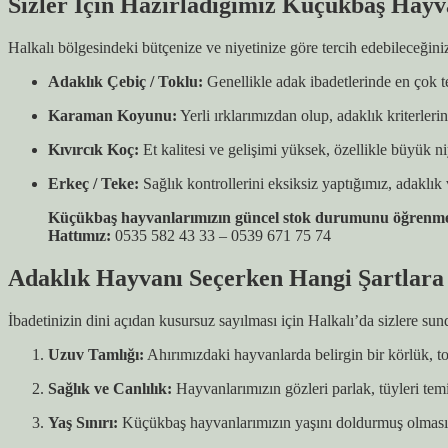
Sizler İçin Hazırladığımız Küçükbaş Hayv
Halkalı bölgesindeki bütçenize ve niyetinize göre tercih edebileceğin
Adaklık Çebiç / Toklu:
Genellikle adak ibadetlerinde en çok t
Karaman Koyunu:
Yerli ırklarımızdan olup, adaklık kriterleri
Kıvırcık Koç:
Et kalitesi ve gelişimi yüksek, özellikle büyük niy
Erkeç / Teke:
Sağlık kontrollerini eksiksiz yaptığımız, adaklı
Küçükbaş hayvanlarımızın güncel stok durumunu öğrenmek, ca
Hattımız:
0535 582 43 33 – 0539 671 75 74
Adaklık Hayvanı Seçerken Hangi Şartlara
İbadetinizin dini açıdan kusursuz sayılması için Halkalı’da sizlere s
Uzuv Tamlığı:
Ahırımızdaki hayvanlarda belirgin bir körlük, t
Sağlık ve Canlılık:
Hayvanlarımızın gözleri parlak, tüyleri tem
Yaş Sınırı:
Küçükbaş hayvanlarımızın yaşını doldurmuş olmasına