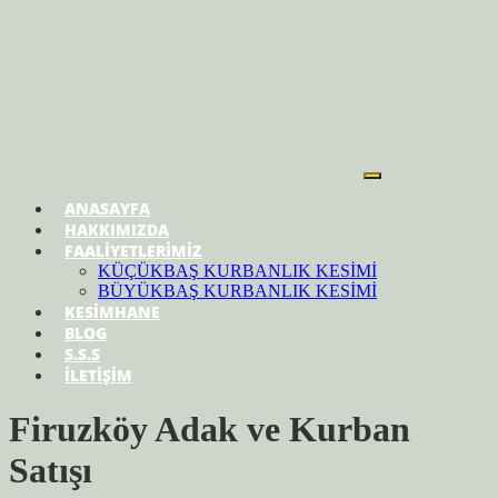
ANASAYFA
HAKKIMIZDA
FAALİYETLERİMİZ
KÜÇÜKBAŞ KURBANLIK KESİMİ
BÜYÜKBAŞ KURBANLIK KESİMİ
KESİMHANE
BLOG
S.S.S
İLETİŞİM
Firuzköy Adak ve Kurban
Satışı