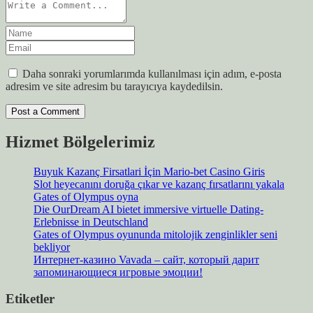
Daha sonraki yorumlarımda kullanılması için adım, e-posta
adresim ve site adresim bu tarayıcıya kaydedilsin.
Hizmet Bölgelerimiz
Buyuk Kazanç Firsatlari İçin Mario-bet Casino Giris
Slot heyecanını doruğa çıkar ve kazanç fırsatlarını yakala
Gates of Olympus oyna
Die OurDream AI bietet immersive virtuelle Dating-
Erlebnisse in Deutschland
Gates of Olympus oyununda mitolojik zenginlikler seni
bekliyor
Интернет-казино Vavada – сайт, который дарит
запоминающиеся игровые эмоции!
Etiketler