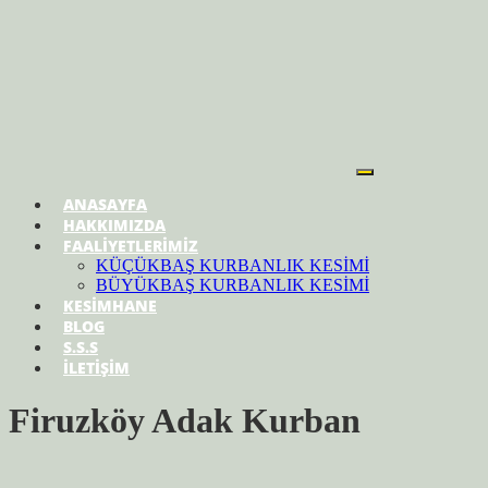
ANASAYFA
HAKKIMIZDA
FAALİYETLERİMİZ
KÜÇÜKBAŞ KURBANLIK KESİMİ
BÜYÜKBAŞ KURBANLIK KESİMİ
KESİMHANE
BLOG
S.S.S
İLETİŞİM
Firuzköy Adak Kurban