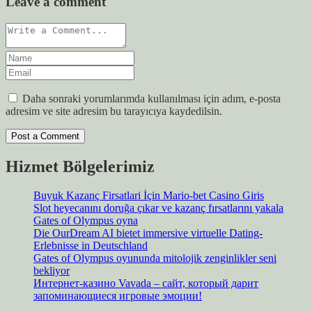
Leave a comment
Daha sonraki yorumlarımda kullanılması için adım, e-posta
adresim ve site adresim bu tarayıcıya kaydedilsin.
Hizmet Bölgelerimiz
Buyuk Kazanç Firsatlari İçin Mario-bet Casino Giris
Slot heyecanını doruğa çıkar ve kazanç fırsatlarını yakala
Gates of Olympus oyna
Die OurDream AI bietet immersive virtuelle Dating-
Erlebnisse in Deutschland
Gates of Olympus oyununda mitolojik zenginlikler seni
bekliyor
Интернет-казино Vavada – сайт, который дарит
запоминающиеся игровые эмоции!