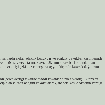
en şartlarda akika, adaklık küçükbaş ve adaklık büyükbaş kesimlerinde
etini üst seviyeye taşımaktayız. Ulaşımı kolay bir konumda olan
ınızı en iyi şekilde ve her şarta uygun biçimde keserek dağıtımını
z gerçekleştiği takdirde maddi imkanlarınızın elverdiği ilk fırsatta
ip olan kurban adağını vekalet alarak, ibadete vesile olmanın verdiği