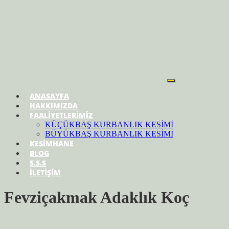
ANASAYFA
HAKKIMIZDA
FAALİYETLERİMİZ
KÜÇÜKBAŞ KURBANLIK KESİMİ
BÜYÜKBAŞ KURBANLIK KESİMİ
KESİMHANE
BLOG
S.S.S
İLETİŞİM
Fevziçakmak Adaklık Koç