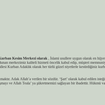
Kurban Kesim Merkezi olarak
, İslami usullere uygun olarak en hijy
unan merkezimiz kaliteli hizmeti öncelik kabul edip, müşteri memnuniy
Kurban Adaklık olarak her türlü güzel niyetlerle kestirdiğiniz kurban
tır. Adak Allah’a verilen bir sözdür. ‘Şart’ olarak kabul edilen isteğini
mayı ve Allah Teala’ ya şükretmemizi sağlayan bir ibadettir. Hükmü vac