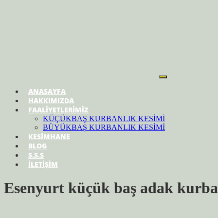
ANASAYFA
HAKKIMIZDA
FAALİYETLERİMİZ
KÜÇÜKBAŞ KURBANLIK KESİMİ
BÜYÜKBAŞ KURBANLIK KESİMİ
KESİMHANE
BLOG
S.S.S
İLETİŞİM
Esenyurt küçük baş adak kurb