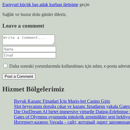
Esenyurt küçük baş adak kurban iletişime
geçin
Sağlık ve huzur dolu günler dileriz.
Leave a comment
Daha sonraki yorumlarımda kullanılması için adım, e-posta adresim
Hizmet Bölgelerimiz
Buyuk Kazanç Firsatlari İçin Mario-bet Casino Giris
Slot heyecanını doruğa çıkar ve kazanç fırsatlarını yakala Gat
Die OurDream AI bietet immersive virtuelle Dating-Erlebnisse
Gates of Olympus oyununda mitolojik zenginlikler seni bekliyo
Интернет-казино Vavada – сайт, который дарит запомин