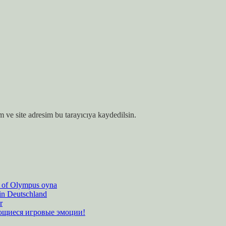
 ve site adresim bu tarayıcıya kaydedilsin.
es of Olympus oyna
 in Deutschland
r
ающиеся игровые эмоции!