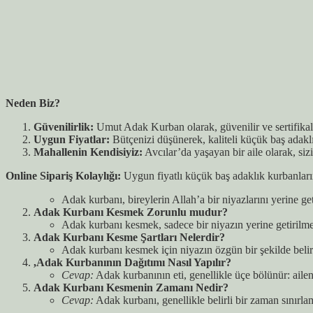
Neden Biz?
Güvenilirlik:
Umut Adak Kurban olarak, güvenilir ve sertifika
Uygun Fiyatlar:
Bütçenizi düşünerek, kaliteli küçük baş adakl
Mahallenin Kendisiyiz:
Avcılar’da yaşayan bir aile olarak, siz
Online Sipariş Kolaylığı:
Uygun fiyatlı küçük baş adaklık kurbanlar
Adak kurbanı, bireylerin Allah’a bir niyazlarını yerine ge
Adak Kurbanı Kesmek Zorunlu mudur?
Adak kurbanı kesmek, sadece bir niyazın yerine getirilmesi
Adak Kurbanı Kesme Şartları Nelerdir?
Adak kurbanı kesmek için niyazın özgün bir şekilde belirl
,Adak Kurbanının Dağıtımı Nasıl Yapılır?
Cevap:
Adak kurbanının eti, genellikle üçe bölünür: aileni
Adak Kurbanı Kesmenin Zamanı Nedir?
Cevap:
Adak kurbanı, genellikle belirli bir zaman sınırla