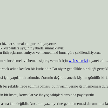
lı hizmet sunmaktan gurur duyuyoruz.
ık kurbanları uygun fiyatlarla sunmaktayız.
in ihtiyaçlarınızı anlıyor ve hizmetimizi buna göre şekillendiriyoruz.
ımızı incelemek ve hemen sipariş vermek için
web sitemizi
ziyaret edin.
tirmek adına kesilen bir kurbandır. Bu niyaz genellikle bir dileği gerçekl
 için yapılan bir adımdır. Zorunlu değildir, ancak kişinin gönüllü bir ta
i bir şekilde ifade edilmiş olması, bu niyazın yerine getirilememesi dur
n bir kısmı, komşular ve ihtiyaç sahipleri arasında paylaştırılır.
masına tabi değildir. Ancak, niyazın yerine getirilememesi durumunda ke