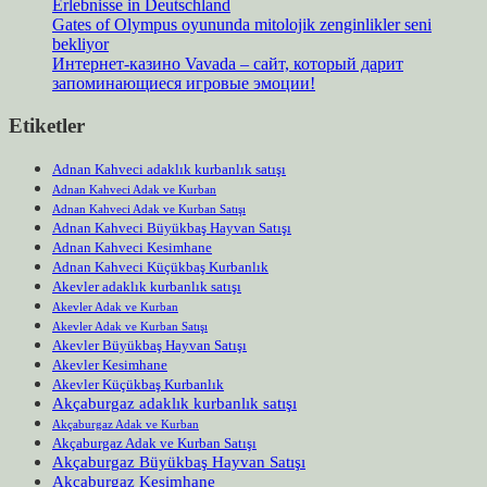
Erlebnisse in Deutschland
Gates of Olympus oyununda mitolojik zenginlikler seni
bekliyor
Интернет-казино Vavada – сайт, который дарит
запоминающиеся игровые эмоции!
Etiketler
Adnan Kahveci adaklık kurbanlık satışı
Adnan Kahveci Adak ve Kurban
Adnan Kahveci Adak ve Kurban Satışı
Adnan Kahveci Büyükbaş Hayvan Satışı
Adnan Kahveci Kesimhane
Adnan Kahveci Küçükbaş Kurbanlık
Akevler adaklık kurbanlık satışı
Akevler Adak ve Kurban
Akevler Adak ve Kurban Satışı
Akevler Büyükbaş Hayvan Satışı
Akevler Kesimhane
Akevler Küçükbaş Kurbanlık
Akçaburgaz adaklık kurbanlık satışı
Akçaburgaz Adak ve Kurban
Akçaburgaz Adak ve Kurban Satışı
Akçaburgaz Büyükbaş Hayvan Satışı
Akçaburgaz Kesimhane