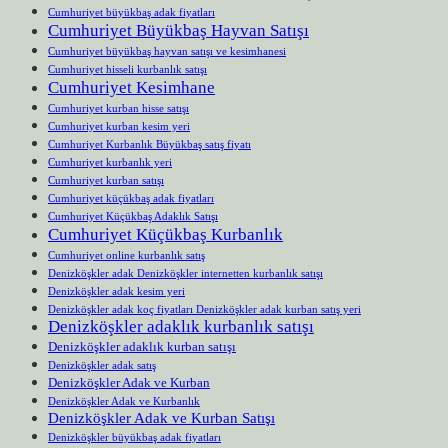
Cumhuriyet büyükbaş adak fiyatları
Cumhuriyet Büyükbaş Hayvan Satışı
Cumhuriyet büyükbaş hayvan satışı ve kesimhanesi
Cumhuriyet hisseli kurbanlık satışı
Cumhuriyet Kesimhane
Cumhuriyet kurban hisse satışı
Cumhuriyet kurban kesim yeri
Cumhuriyet Kurbanlık Büyükbaş satış fiyatı
Cumhuriyet kurbanlık yeri
Cumhuriyet kurban satışı
Cumhuriyet küçükbaş adak fiyatları
Cumhuriyet Küçükbaş Adaklık Satışı
Cumhuriyet Küçükbaş Kurbanlık
Cumhuriyet online kurbanlık satış
Denizköşkler adak Denizköşkler internetten kurbanlık satışı
Denizköşkler adak kesim yeri
Denizköşkler adak koç fiyatları Denizköşkler adak kurban satış yeri
Denizköşkler adaklık kurbanlık satışı
Denizköşkler adaklık kurban satışı
Denizköşkler adak satış
Denizköşkler Adak ve Kurban
Denizköşkler Adak ve Kurbanlık
Denizköşkler Adak ve Kurban Satışı
Denizköşkler büyükbaş adak fiyatları