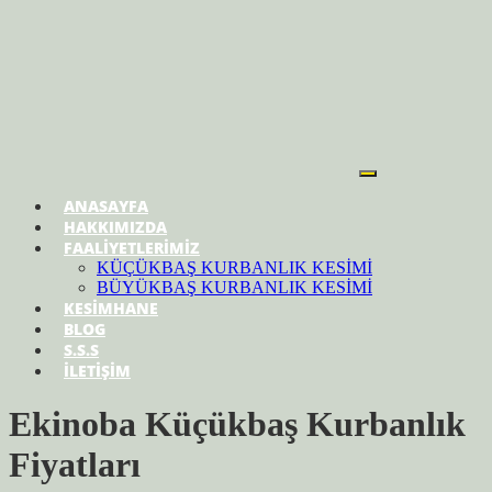
ANASAYFA
HAKKIMIZDA
FAALİYETLERİMİZ
KÜÇÜKBAŞ KURBANLIK KESİMİ
BÜYÜKBAŞ KURBANLIK KESİMİ
KESİMHANE
BLOG
S.S.S
İLETİŞİM
Ekinoba Küçükbaş Kurbanlık
Fiyatları