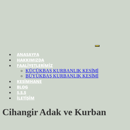
ANASAYFA
HAKKIMIZDA
FAALİYETLERİMİZ
KÜÇÜKBAŞ KURBANLIK KESİMİ
BÜYÜKBAŞ KURBANLIK KESİMİ
KESİMHANE
BLOG
S.S.S
İLETİŞİM
Cihangir Adak ve Kurban