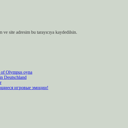
 ve site adresim bu tarayıcıya kaydedilsin.
es of Olympus oyna
 in Deutschland
r
ающиеся игровые эмоции!