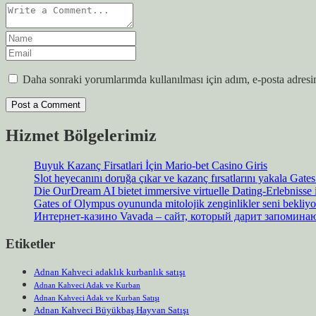
Daha sonraki yorumlarımda kullanılması için adım, e-posta adresim
Hizmet Bölgelerimiz
Buyuk Kazanç Firsatlari İçin Mario-bet Casino Giris
Slot heyecanını doruğa çıkar ve kazanç fırsatlarını yakala Gat
Die OurDream AI bietet immersive virtuelle Dating-Erlebnisse
Gates of Olympus oyununda mitolojik zenginlikler seni bekliyo
Интернет-казино Vavada – сайт, который дарит запомин
Etiketler
Adnan Kahveci adaklık kurbanlık satışı
Adnan Kahveci Adak ve Kurban
Adnan Kahveci Adak ve Kurban Satışı
Adnan Kahveci Büyükbaş Hayvan Satışı