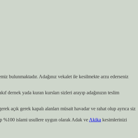
çemiz bulunmaktadır. Adağınız vekalet ile kesilmekte arzu ederseniz
 dernek yada kuran kursları sizleri arayıp adağınızın teslim
ek açık gerek kapalı alanları müsait havadar ve rahat olup ayrıca siz
ip %100 islami usullere uygun olarak Adak ve
Akika
kesimlerinizi