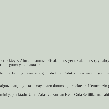
östermekteyiz. Ahır alanlarımız, ofis alanımız, yemek alanımız, çay bah
dan dağıtımı yapılmaktadır.
alinde biz dağıtımını yaptığımızda Umut Adak ve Kurban anlaşmalı vakıf
ınızı parçalayıp taşınmaya hazır duruma getirmektedir. İşletmemizin ger
simini yapmaktadır. Umut Adak ve Kurban Helal Gıda Sertifikasına sah