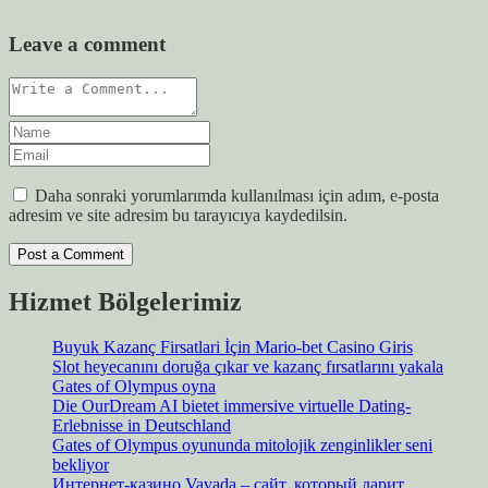
Leave a comment
Daha sonraki yorumlarımda kullanılması için adım, e-posta
adresim ve site adresim bu tarayıcıya kaydedilsin.
Hizmet Bölgelerimiz
Buyuk Kazanç Firsatlari İçin Mario-bet Casino Giris
Slot heyecanını doruğa çıkar ve kazanç fırsatlarını yakala
Gates of Olympus oyna
Die OurDream AI bietet immersive virtuelle Dating-
Erlebnisse in Deutschland
Gates of Olympus oyununda mitolojik zenginlikler seni
bekliyor
Интернет-казино Vavada – сайт, который дарит