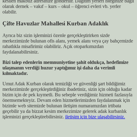
kesilen makbuz adresinize gönderilir. Dağıtım yerleri isteğinize bağlı
olarak dernek – vakıf – kurs – okul – öğrenci evleri vb. yerler
olabilir.
Çifte Havuzlar
Mahallesi Kurban Adaklık
Ayrıca biz sizin işleminizi özenle gerçekleştirirken sizde
merkezimizde bulunan ofis alanı, yemek alanı veya çay bahçemizde
rahatlıkla misafirimiz olabiliriz. Açık otoparkımızdan
faydalanabilirsiniz.
Bizi talep edenlerin memnuniyetine şahit oldukça, hedefimize
ulaşmanın verdiği huzur yaptığımız işi daha da verimli
kılmaktadır.
Umut Adak Kurban olarak temizliği ve güvenliği şart bildiğimiz
merkezimizde gerçekleştirdiğiniz ibadetiniz, sizin için olduğu kadar
bizim için de pek kıymetli. Bu sebeple verdiğimiz hizmeti fazlasıyla
önemsemekteyiz. Devam eden hizmetlerimizden faydalanmak için
bizimle web sitemizde bulunan iletişim numaramızdan irtibata
geçebilir ya da bizzat kesim merkezimize gelerek adak kurbanlık
işleminizi gerçekleştirebilirsiniz.
iletişim için bize ulaşabilirsiniz.