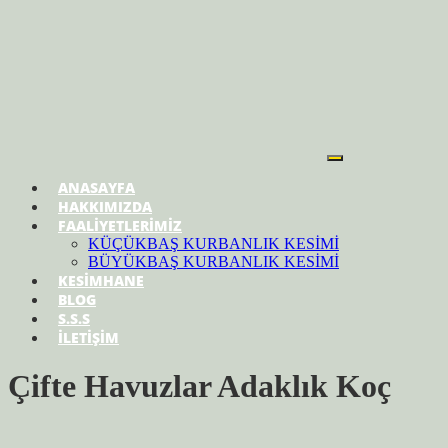
ANASAYFA
HAKKIMIZDA
FAALİYETLERİMİZ
KÜÇÜKBAŞ KURBANLIK KESİMİ
BÜYÜKBAŞ KURBANLIK KESİMİ
KESİMHANE
BLOG
S.S.S
İLETİŞİM
Çifte Havuzlar Adaklık Koç