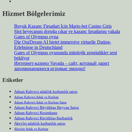
Hizmet Bölgelerimiz
Buyuk Kazanç Firsatlari İçin Mario-bet Casino Giris
Slot heyecanını doruğa çıkar ve kazanç fırsatlarını yakala
Gates of Olympus oyna
Die OurDream AI bietet immersive virtuelle Dating-
Erlebnisse in Deutschland
Gates of Olympus oyununda mitolojik zenginlikler seni
bekliyor
Интернет-казино Vavada – сайт, который дарит
запоминающиеся игровые эмоции!
Etiketler
Adnan Kahveci adaklık kurbanlık satışı
Adnan Kahveci Adak ve Kurban
Adnan Kahveci Adak ve Kurban Satışı
Adnan Kahveci Büyükbaş Hayvan Satışı
Adnan Kahveci Kesimhane
Adnan Kahveci Küçükbaş Kurbanlık
Akevler adaklık kurbanlık satışı
Akevler Adak ve Kurban