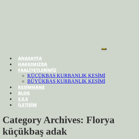
ANASAYFA
HAKKIMIZDA
FAALİYETLERİMİZ
KÜÇÜKBAŞ KURBANLIK KESİMİ
BÜYÜKBAŞ KURBANLIK KESİMİ
KESİMHANE
BLOG
S.S.S
İLETİŞİM
Category Archives: Florya
küçükbaş adak