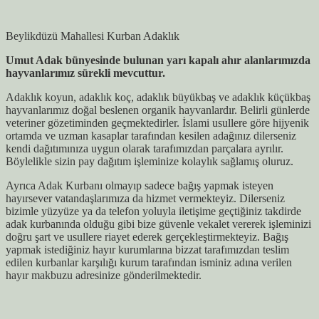
Beylikdüzü Mahallesi Kurban Adaklık
Umut Adak bünyesinde bulunan yarı kapalı ahır alanlarımızda
hayvanlarımız sürekli mevcuttur.
Adaklık koyun, adaklık koç, adaklık büyükbaş ve adaklık küçükbaş
hayvanlarımız doğal beslenen organik hayvanlardır. Belirli günlerde
veteriner gözetiminden geçmektedirler. İslami usullere göre hijyenik
ortamda ve uzman kasaplar tarafından kesilen adağınız dilerseniz
kendi dağıtımınıza uygun olarak tarafımızdan parçalara ayrılır.
Böylelikle sizin pay dağıtım işleminize kolaylık sağlamış oluruz.
Ayrıca Adak Kurbanı olmayıp sadece bağış yapmak isteyen
hayırsever vatandaşlarımıza da hizmet vermekteyiz. Dilerseniz
bizimle yüzyüze ya da telefon yoluyla iletişime geçtiğiniz takdirde
adak kurbanında olduğu gibi bize güvenle vekalet vererek işleminizi
doğru şart ve usullere riayet ederek gerçekleştirmekteyiz. Bağış
yapmak istediğiniz hayır kurumlarına bizzat tarafımızdan teslim
edilen kurbanlar karşılığı kurum tarafından isminiz adına verilen
hayır makbuzu adresinize gönderilmektedir.