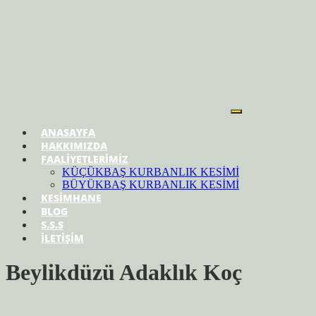
ANASAYFA
HAKKIMIZDA
FAALİYETLERİMİZ
KÜÇÜKBAŞ KURBANLIK KESİMİ
BÜYÜKBAŞ KURBANLIK KESİMİ
KESİMHANE
BLOG
S.S.S
İLETİŞİM
Beylikdüzü Adaklık Koç