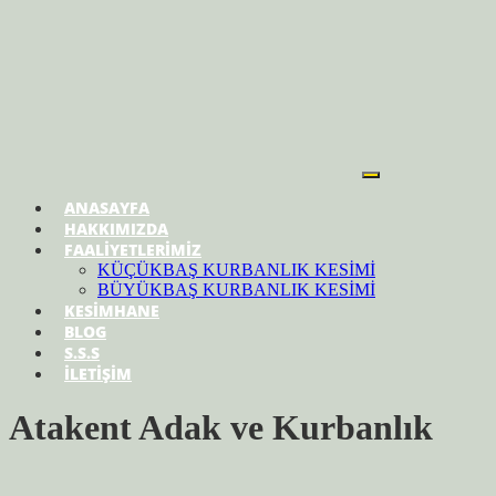
ANASAYFA
HAKKIMIZDA
FAALİYETLERİMİZ
KÜÇÜKBAŞ KURBANLIK KESİMİ
BÜYÜKBAŞ KURBANLIK KESİMİ
KESİMHANE
BLOG
S.S.S
İLETİŞİM
Atakent Adak ve Kurbanlık