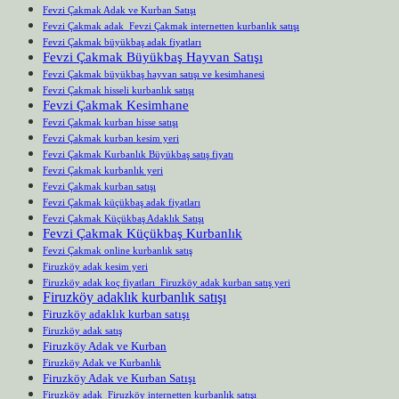
Fevzi Çakmak Adak ve Kurban Satışı
Fevzi Çakmak adak Fevzi Çakmak internetten kurbanlık satışı
Fevzi Çakmak büyükbaş adak fiyatları
Fevzi Çakmak Büyükbaş Hayvan Satışı
Fevzi Çakmak büyükbaş hayvan satışı ve kesimhanesi
Fevzi Çakmak hisseli kurbanlık satışı
Fevzi Çakmak Kesimhane
Fevzi Çakmak kurban hisse satışı
Fevzi Çakmak kurban kesim yeri
Fevzi Çakmak Kurbanlık Büyükbaş satış fiyatı
Fevzi Çakmak kurbanlık yeri
Fevzi Çakmak kurban satışı
Fevzi Çakmak küçükbaş adak fiyatları
Fevzi Çakmak Küçükbaş Adaklık Satışı
Fevzi Çakmak Küçükbaş Kurbanlık
Fevzi Çakmak online kurbanlık satış
Firuzköy adak kesim yeri
Firuzköy adak koç fiyatları Firuzköy adak kurban satış yeri
Firuzköy adaklık kurbanlık satışı
Firuzköy adaklık kurban satışı
Firuzköy adak satış
Firuzköy Adak ve Kurban
Firuzköy Adak ve Kurbanlık
Firuzköy Adak ve Kurban Satışı
Firuzköy adak Firuzköy internetten kurbanlık satışı