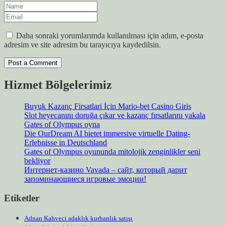
Daha sonraki yorumlarımda kullanılması için adım, e-posta
adresim ve site adresim bu tarayıcıya kaydedilsin.
Hizmet Bölgelerimiz
Buyuk Kazanç Firsatlari İçin Mario-bet Casino Giris
Slot heyecanını doruğa çıkar ve kazanç fırsatlarını yakala
Gates of Olympus oyna
Die OurDream AI bietet immersive virtuelle Dating-
Erlebnisse in Deutschland
Gates of Olympus oyununda mitolojik zenginlikler seni
bekliyor
Интернет-казино Vavada – сайт, который дарит
запоминающиеся игровые эмоции!
Etiketler
Adnan Kahveci adaklık kurbanlık satışı