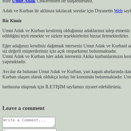
Bize
Umut Adak
Linklerinden de ulaşabilirsiniz.
Adak ve Kurban ile aklınıza takılacak sorular için Diyanetin
Web
sayf
Biz Kimiz
Umut Adak ve Kurban kestirmiş olduğunuz adaklarınız talep etmeniz h
edildiğini teyit etmekte ve sizlere teşekkürlerini bizzat iletmektedirler.
Eğer adağınızı kendiniz dağıtmak isterseniz Umut Adak ve Kurbanl ada
siz değerli müşterilerimiz için açık otoparkımız bulunmaktadır.
Umut Adak ve Kurban ister adak isterseniz Akika kurbanlarınızın kes
yapmaktadır.
Avcılar da bulunan Umut Adak ve Kurban, yarı kapalı ahırlarında dai
Kurban ulaşım olarak oldukça kolay bir konumda bulunmaktadır. Umu
haritasına ulaşmak için İLETİŞİM sayfamızı ziyaret edebilirsiniz.
Leave a comment