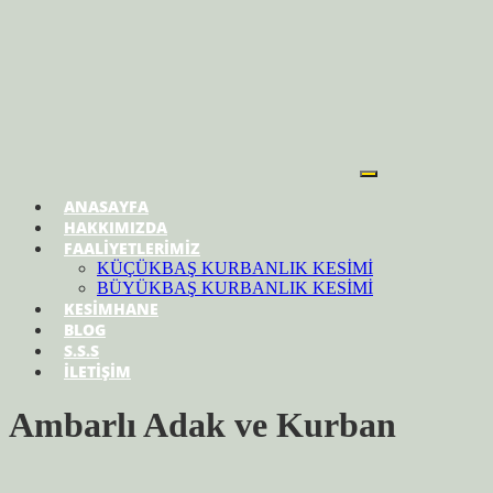
ANASAYFA
HAKKIMIZDA
FAALİYETLERİMİZ
KÜÇÜKBAŞ KURBANLIK KESİMİ
BÜYÜKBAŞ KURBANLIK KESİMİ
KESİMHANE
BLOG
S.S.S
İLETİŞİM
Ambarlı Adak ve Kurban