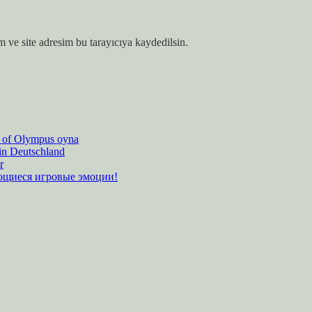
 ve site adresim bu tarayıcıya kaydedilsin.
es of Olympus oyna
 in Deutschland
r
ающиеся игровые эмоции!