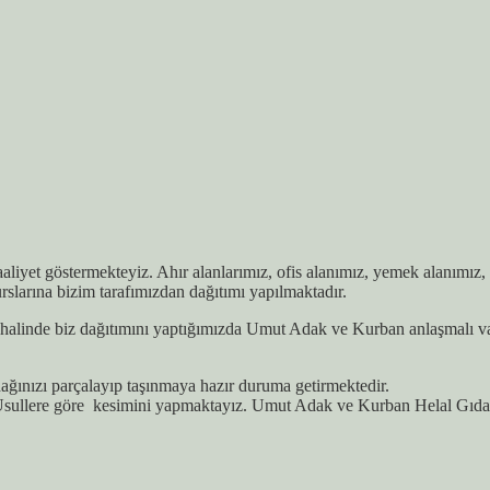
faaliyet göstermekteyiz. Ahır alanlarımız, ofis alanımız, yemek alanımı
slarına bizim tarafımızdan dağıtımı yapılmaktadır.
alinde biz dağıtımını yaptığımızda Umut Adak ve Kurban anlaşmalı vakıf
ğınızı parçalayıp taşınmaya hazır duruma getirmektedir.
sullere göre kesimini yapmaktayız. Umut Adak ve Kurban Helal Gıda S