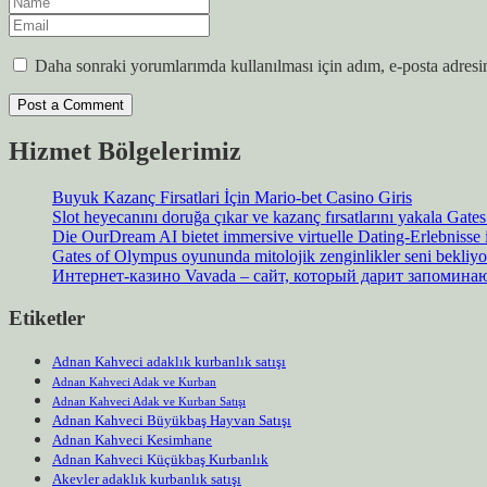
Daha sonraki yorumlarımda kullanılması için adım, e-posta adresim
Hizmet Bölgelerimiz
Buyuk Kazanç Firsatlari İçin Mario-bet Casino Giris
Slot heyecanını doruğa çıkar ve kazanç fırsatlarını yakala Gat
Die OurDream AI bietet immersive virtuelle Dating-Erlebnisse
Gates of Olympus oyununda mitolojik zenginlikler seni bekliyo
Интернет-казино Vavada – сайт, который дарит запомин
Etiketler
Adnan Kahveci adaklık kurbanlık satışı
Adnan Kahveci Adak ve Kurban
Adnan Kahveci Adak ve Kurban Satışı
Adnan Kahveci Büyükbaş Hayvan Satışı
Adnan Kahveci Kesimhane
Adnan Kahveci Küçükbaş Kurbanlık
Akevler adaklık kurbanlık satışı