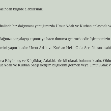
asından bilgide alabilirsiniz
alinde biz dağıtımını yaptığımızda Umut Adak ve Kurban anlaşmalı vakıf
ğınızı parçalayıp taşınmaya hazır duruma getirmektedir. İşletmemizin g
imini yapmaktadır. Umut Adak ve Kurban Helal Gıda Sertifikasına sahi
ma Büyükbaş ve Küçükbaş Adaklık sürekli olarak bulunmaktadır. Oldukç
t Adak ve Kurban Satışı iletişim bilgilerini görmek veya Umut Adak 