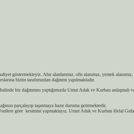
faaliyet göstermekteyiz. Ahır alanlarımız, ofis alanımız, yemek alanımı
slarına bizim tarafımızdan dağıtımı yapılmaktadır.
alinde biz dağıtımını yaptığımızda Umut Adak ve Kurban anlaşmalı vakıf
ğınızı parçalayıp taşınmaya hazır duruma getirmektedir.
sullere göre kesimini yapmaktayız. Umut Adak ve Kurban Helal Gıda S