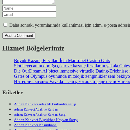
Daha sonraki yorumlarımda kullanılması için adım, e-posta adresim
Hizmet Bölgelerimiz
Buyuk Kazanç Firsatlari İçin Mario-bet Casino Giris
Slot heyecanını doruğa çıkar ve kazanç fırsatlarını yakala Gat
Die OurDream AI bietet immersive virtuelle Dating-Erlebnisse
Gates of Olympus oyununda mitolojik zenginlikler seni bekliyo
Интернет-казино Vavada – сайт, который дарит запомин
Etiketler
Adnan Kahveci adaklık kurbanlık satışı
Adnan Kahveci Adak ve Kurban
Adnan Kahveci Adak ve Kurban Satışı
Adnan Kahveci Büyükbaş Hayvan Satışı
Adnan Kahveci Kesimhane