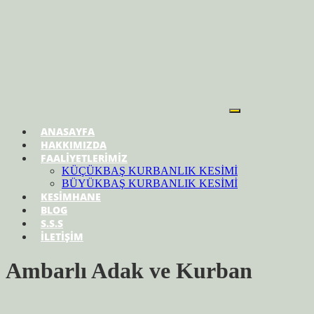
ANASAYFA
HAKKIMIZDA
FAALİYETLERİMİZ
KÜÇÜKBAŞ KURBANLIK KESİMİ
BÜYÜKBAŞ KURBANLIK KESİMİ
KESİMHANE
BLOG
S.S.S
İLETİŞİM
Ambarlı Adak ve Kurban