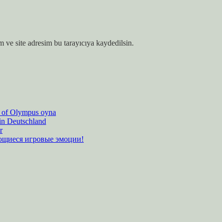
 ve site adresim bu tarayıcıya kaydedilsin.
es of Olympus oyna
 in Deutschland
r
ающиеся игровые эмоции!