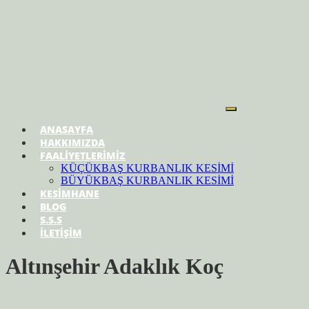
ANASAYFA
HAKKIMIZDA
FAALİYETLERİMİZ
KÜÇÜKBAŞ KURBANLIK KESİMİ
BÜYÜKBAŞ KURBANLIK KESİMİ
KESİMHANE
BLOG
S.S.S
İLETİŞİM
Altınşehir Adaklık Koç