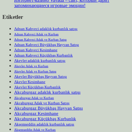
Интернет-казино Vavada – сайт, который дарит
запоминающиеся игровые эмоции!
Etiketler
Adnan Kahveci adaklık kurbanlık satışı
Adnan Kahveci Adak ve Kurban
Adnan Kahveci Adak ve Kurban Satışı
Adnan Kahveci Büyükbaş Hayvan Satışı
Adnan Kahveci Kesimhane
Adnan Kahveci Küçükbaş Kurbanlık
Akevler adaklık kurbanlık satışı
Akevler Adak ve Kurban
Akevler Adak ve Kurban Satışı
Akevler Büyükbaş Hayvan Satışı
Akevler Kesimhane
Akevler Küçükbaş Kurbanlık
Akçaburgaz adaklık kurbanlık satışı
Akçaburgaz Adak ve Kurban
Akçaburgaz Adak ve Kurban Satışı
Akçaburgaz Büyükbaş Hayvan Satışı
Akçaburgaz Kesimhane
Akçaburgaz Küçükbaş Kurbanlık
Akşemseddin adaklık kurbanlık satışı
Akşemseddin Adak ve Kurban