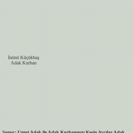
İnönü Küçükbaş
Adak Kurban
Sonuç: Umut Adak ile Adak Kurbanınızı Kesin Avcılar Adak