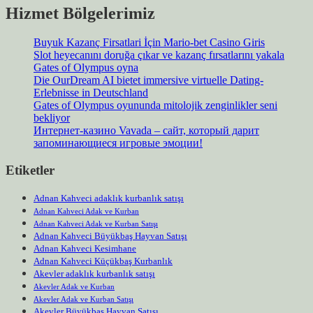
Hizmet Bölgelerimiz
Buyuk Kazanç Firsatlari İçin Mario-bet Casino Giris
Slot heyecanını doruğa çıkar ve kazanç fırsatlarını yakala
Gates of Olympus oyna
Die OurDream AI bietet immersive virtuelle Dating-
Erlebnisse in Deutschland
Gates of Olympus oyununda mitolojik zenginlikler seni
bekliyor
Интернет-казино Vavada – сайт, который дарит
запоминающиеся игровые эмоции!
Etiketler
Adnan Kahveci adaklık kurbanlık satışı
Adnan Kahveci Adak ve Kurban
Adnan Kahveci Adak ve Kurban Satışı
Adnan Kahveci Büyükbaş Hayvan Satışı
Adnan Kahveci Kesimhane
Adnan Kahveci Küçükbaş Kurbanlık
Akevler adaklık kurbanlık satışı
Akevler Adak ve Kurban
Akevler Adak ve Kurban Satışı
Akevler Büyükbaş Hayvan Satışı