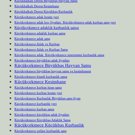
Küçükhalkalı Deresi Büyükbaş Hayvan Satışı
Küçükhalkalı Deresi Kesimhane
Küçükhalkalı Deresi Küçükbaş Kurbanlık
Küçükçekmece adak kesim yeri
Küçükçekmece adak koç fiyatları Küçükçekmece adak kurban satış yeri
Küçükçekmece adaklık kurbanlık satışı
Küçükçekmece adaklık kurban satışı
Küçükçekmece adak satış
Küçükçekmece Adak ve Kurban
Küçükçekmece Adak ve Kurban Satışı
Küçükçekmece adak Küçükçekmece internetten kurbanlık satışı
Küçükçekmece büyükbaş adak fiyatları
Küçükçekmece Büyükbaş Hayvan Satışı
Küçükçekmece büyükbaş hayvan satışı ve kesimhanesi
Küçükçekmece hisseli kurbanlık satışı
Küçükçekmece Kesimhane
Küçükçekmece kurban hisse satışı
Küçükçekmece kurban kesim yeri
Küçükçekmece Kurbanlık Büyükbaş satış fiyatı
Küçükçekmece kurbanlık yeri
Küçükçekmece kurban satışı
Küçükçekmece küçükbaş adak fiyatları
Küçükçekmece Küçükbaş Adaklık Satışı
Küçükçekmece Küçükbaş Kurbanlık
Küçükçekmece online kurbanlık satış