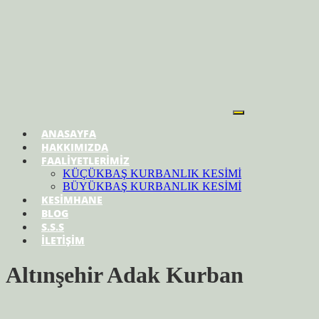
ANASAYFA
HAKKIMIZDA
FAALİYETLERİMİZ
KÜÇÜKBAŞ KURBANLIK KESİMİ
BÜYÜKBAŞ KURBANLIK KESİMİ
KESİMHANE
BLOG
S.S.S
İLETİŞİM
Altınşehir Adak Kurban