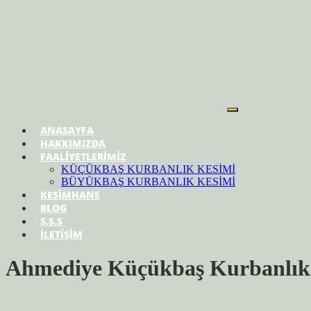
ANASAYFA
HAKKIMIZDA
FAALİYETLERİMİZ
KÜÇÜKBAŞ KURBANLIK KESİMİ
BÜYÜKBAŞ KURBANLIK KESİMİ
KESİMHANE
BLOG
S.S.S
İLETİŞİM
Ahmediye Küçükbaş Kurbanlık 