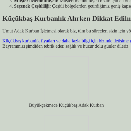
Müşteri Memnuniyeti:
Müşteri memnuniyeti bizim için en önem
Seçenek Çeşitliliği:
Çeşitli bölgelerden getirdiğimiz geniş ka
Küçükbaş Kurbanlık Alırken Dikkat Edilm
Umut Adak Kurban İşletmesi olarak biz, tüm bu süreçleri sizin için yö
Küçükbaş kurbanlık fiyatları ve daha fazla bilgi için bizimle iletişime 
Bayramınızı şimdiden tebrik eder, sağlık ve huzur dolu günler dileriz.
Büyükçekmece Küçükbaş Adak Kurban