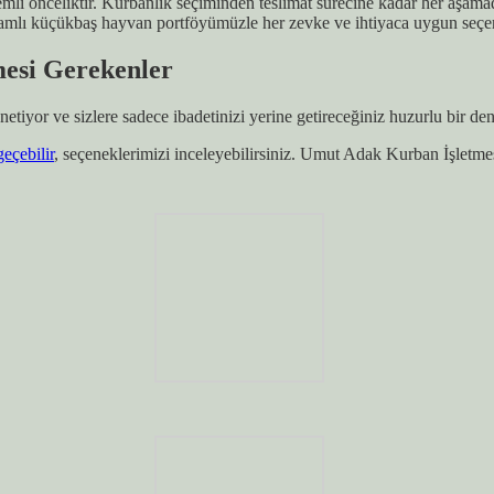
li önceliktir. Kurbanlık seçiminden teslimat sürecine kadar her aşama
psamlı küçükbaş hayvan portföyümüzle her zevke ve ihtiyaca uygun seçe
esi Gerekenler
netiyor ve sizlere sadece ibadetinizi yerine getireceğiniz huzurlu bir d
geçebilir
, seçeneklerimizi inceleyebilirsiniz. Umut Adak Kurban İşletmes