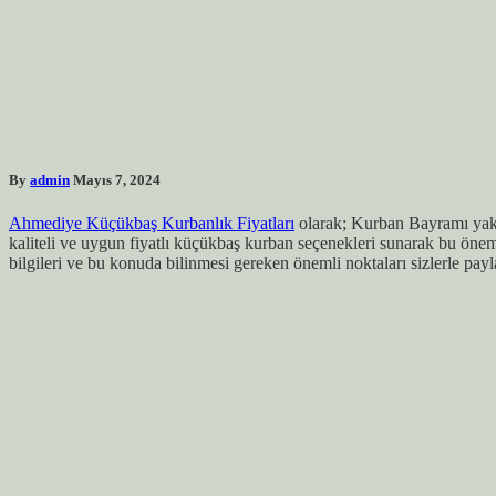
By
admin
Mayıs 7, 2024
Ahmediye Küçükbaş Kurbanlık Fiyatları
olarak; Kurban Bayramı yakla
kaliteli ve uygun fiyatlı küçükbaş kurban seçenekleri sunarak bu önem
bilgileri ve bu konuda bilinmesi gereken önemli noktaları sizlerle payl