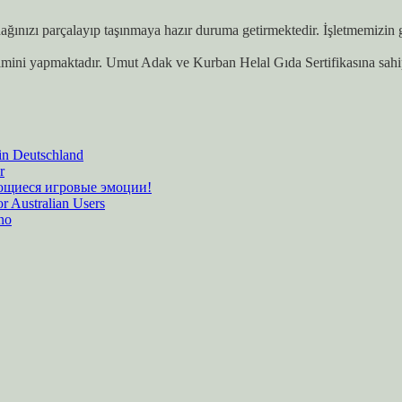
ınızı parçalayıp taşınmaya hazır duruma getirmektedir. İşletmemizin ger
imini yapmaktadır. Umut Adak ve Kurban Helal Gıda Sertifikasına sahi
 in Deutschland
r
ающиеся игровые эмоции!
r Australian Users
ino