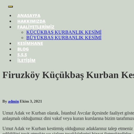
ANASAYFA
HAKKIMIZDA
FAALİYETLERİMİZ
KÜÇÜKBAŞ KURBANLIK KESİMİ
BÜYÜKBAŞ KURBANLIK KESİMİ
KESİMHANE
BLOG
S.S.S
İLETİŞİM
Firuzköy Küçükbaş Kurban Ke
By
admin
Ekim 3, 2021
Umut Adak ve Kurban olarak, İstanbul Avcılar ilçesinde faaliyet göste
anlaşmalı olduğumuz dini vakıf veya kuran kurslarına bizim tarafımız
Umut Adak ve Kurban kestirmiş olduğunuz adaklarınız talep etmeniz h
edildiğini teyit etmekte ve sizlere teşekkürlerini bizzat iletmektedirler.