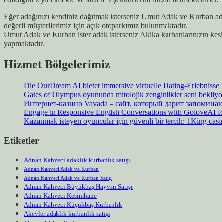
Eğer adağınızı kendiniz dağıtmak isterseniz Umut Adak ve Kurban adağ
değerli müşterilerimiz için açık otoparkımız bulunmaktadır.
Umut Adak ve Kurban ister adak isterseniz Akika kurbanlarınızın kes
yapmaktadır.
Hizmet Bölgelerimiz
Die OurDream AI bietet immersive virtuelle Dating-Erlebnisse
Gates of Olympus oyununda mitolojik zenginlikler seni bekliyo
Интернет-казино Vavada – сайт, который дарит запомин
Engage in Responsive English Conversations with GoloveAI fo
Kazanmak isteyen oyuncular için güvenli bir tercih: 1King cas
Etiketler
Adnan Kahveci adaklık kurbanlık satışı
Adnan Kahveci Adak ve Kurban
Adnan Kahveci Adak ve Kurban Satışı
Adnan Kahveci Büyükbaş Hayvan Satışı
Adnan Kahveci Kesimhane
Adnan Kahveci Küçükbaş Kurbanlık
Akevler adaklık kurbanlık satışı